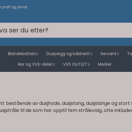
or proff og privat
Blandebatteri
Dusjvegg og kabinett
Servant
To
Rør og VVS-deler
VVS OUTLET
Merker
tt bestående av dusjhode, dusjstang, dusjslange og stort s
usjstråle til de som har opptil fem strålevalg, ofte inklu