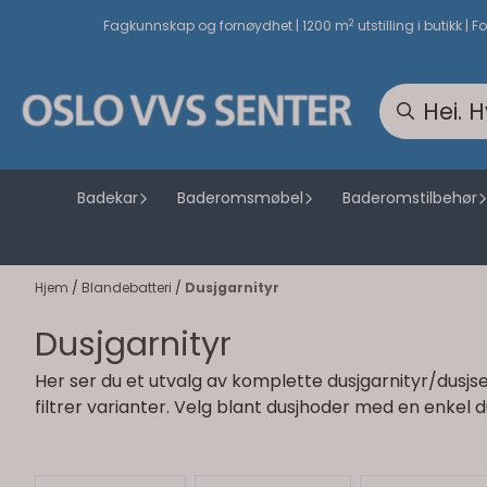
Hopp til innhold
2
Fagkunnskap og fornøydhet | 1200 m
utstilling i butikk | F
Badekar
Baderomsmøbel
Baderomstilbehør
Hjem
/
Blandebatteri
/
Dusjgarnityr
Dusjgarnityr
Her ser du et utvalg av komplette dusjgarnityr/dusjse
filtrer varianter. Velg blant dusjhoder med en enkel d