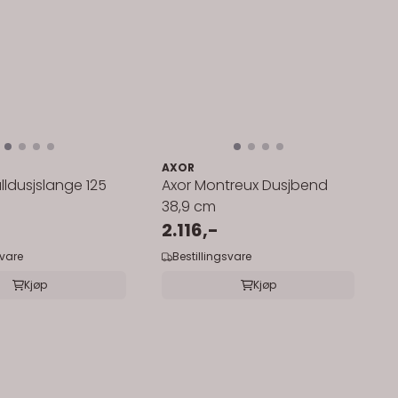
AXOR
lldusjslange 125
Axor Montreux Dusjbend
38,9 cm
2.116,-
svare
Bestillingsvare
Kjøp
Kjøp