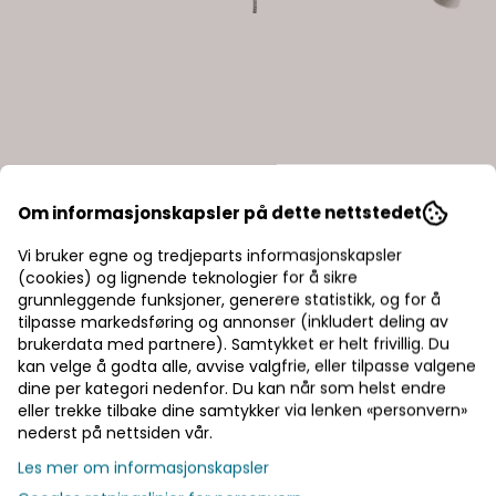
Om informasjonskapsler på dette nettstedet
Vi bruker egne og tredjeparts informasjonskapsler
Damixa
Damixa
(cookies) og lignende teknologier for å sikre
x
Damixa Fair Jet Flex
Damixa Fa
grunnleggende funksjoner, generere statistikk, og for å
Extended dusjgarnityr
hånddusj
tilpasse markedsføring og annonser (inkludert deling av
2.420,-
650,-
brukerdata med partnere). Samtykket er helt frivillig. Du
kan velge å godta alle, avvise valgfrie, eller tilpasse valgene
Bestillingsvare
På lager
dine per kategori nedenfor. Du kan når som helst endre
Kjøp
eller trekke tilbake dine samtykker via lenken «personvern»
nederst på nettsiden vår.
Les mer om informasjonskapsler