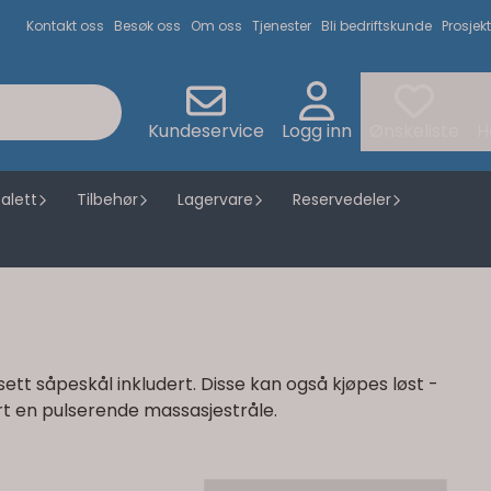
Kontakt oss
Besøk oss
Om oss
Tjenester
Bli bedriftskunde
Prosjekt
Kundeservice
Logg inn
Ønskeliste
H
alett
Tilbehør
Lagervare
Reservedeler
ett såpeskål inkludert. Disse kan også kjøpes løst -
dert en pulserende massasjestråle.