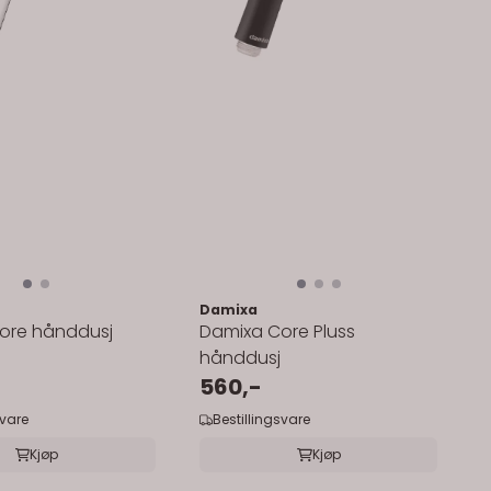
Damixa
ore hånddusj
Damixa Core Pluss
hånddusj
560,-
svare
Bestillingsvare
Kjøp
Kjøp