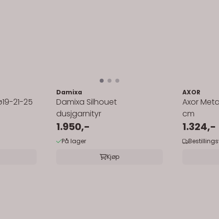
Damixa
AXOR
ø19-21-25
Damixa Silhouet
Axor Meta
dusjgarnityr
cm
1.950,-
1.324,-
På lager
Bestilling
Kjøp