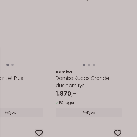
Damixa
ir Jet Plus
Damixa Kudos Grande
dusjgarnityr
1.870,-
På lager
Kjøp
Kjøp