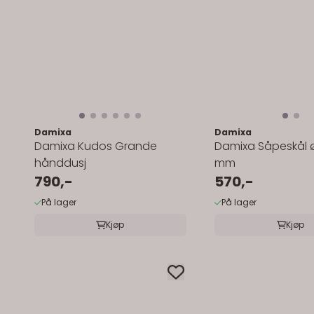
Damixa
Damixa
Damixa Kudos Grande
Damixa Såpeskål 
hånddusj
mm
790,-
570,-
På lager
På lager
Kjøp
Kjøp