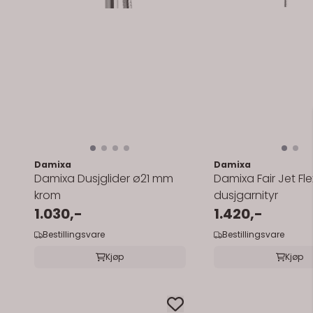
Damixa
Damixa
Damixa Dusjglider ø21 mm
Damixa Fair Jet Fle
krom
dusjgarnityr
1.030,-
1.420,-
Bestillingsvare
Bestillingsvare
Kjøp
Kjøp