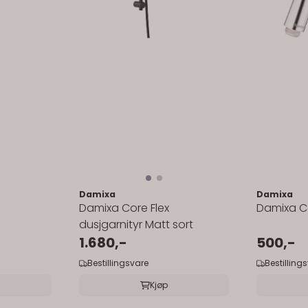
Damixa
Damixa
Damixa Core Flex
Damixa C
dusjgarnityr Matt sort
1.680,-
500,-
Bestillingsvare
Bestilling
Kjøp