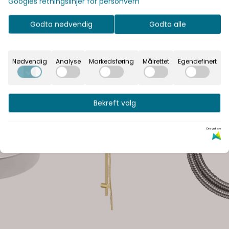
Googles retningslinjer for personvern
Godta nødvendig
Godta alle
Nødvendig
Analyse
Markedsføring
Målrettet
Egendefinert
Bekreft valg
Drevet av