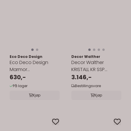
Eco Deco Design
Decor Walther
Eco Deco Design
Decor Walther
Marmor
KRISTALL KR SSP
Såpedispenser –
630,-
såpedispenser - gull
3.146,-
Sylinder
pumpe
På lager
Bestillingsvare
Kjøp
Kjøp