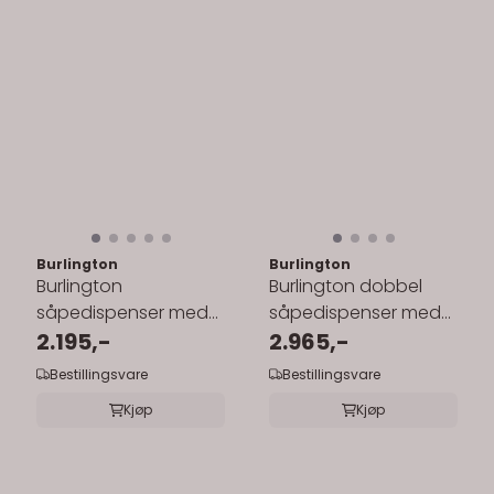
Burlington
Burlington
Burlington
Burlington dobbel
såpedispenser med
såpedispenser med
holder
2.195,-
holder
2.965,-
Bestillingsvare
Bestillingsvare
Kjøp
Kjøp