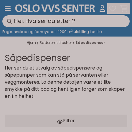
Hopp til innhold
2
Fagkunnskap og fornøydhet | 1200 m
utstilling i butikk
Hjem
/
Baderomstilbehør
/
Såpedispenser
Såpedispenser
Her ser du et utvalg av såpedispensere og
såpepumper som kan stå på servanten eller
veggmonteres. La denne detaljen være et lite
smykke på ditt bad og hent igjen farger som skaper
en fin helhet.
Filter