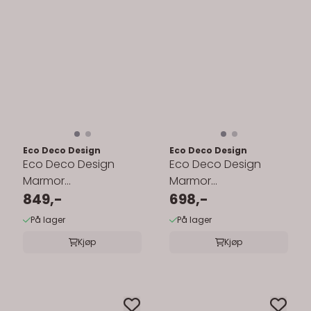
Eco Deco Design
Eco Deco Design
Eco Deco Design
Eco Deco Design
Marmor
Marmor
Såpedispenser – Kule
849,-
Såpedispenser –
698,-
Kvadrat
På lager
På lager
Kjøp
Kjøp