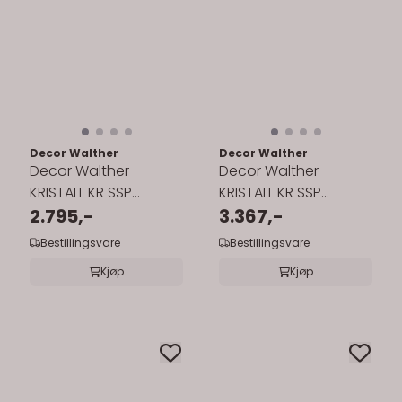
Decor Walther
Decor Walther
Decor Walther
Decor Walther
KRISTALL KR SSP
KRISTALL KR SSP
såpedispenser - krom
2.795,-
såpedispenser - matt
3.367,-
pumpe
gull pumpe
Bestillingsvare
Bestillingsvare
Kjøp
Kjøp