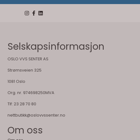
Selskapsinformasjon
OSLO VVS SENTER AS
Strømsveien 325
1081 Oslo
Org. nr. 974698250MVA
Tlf:
23 28 70 80
nettbutikk@oslovvssenter.no
Om oss