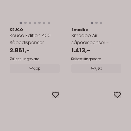
KEUCO
Smedbo
Keuco Edition 400
Smedbo Air
Såpedispenser
såpedispenser -
2.861,-
frostet glass
1.413,-
Bestillingsvare
Bestillingsvare
Kjøp
Kjøp