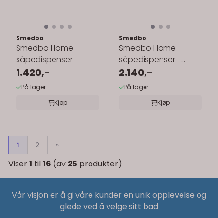
Smedbo
Smedbo
Smedbo Home
Smedbo Home
såpedispenser
såpedispenser -
1.420,-
frostet glass
2.140,-
På lager
På lager
Kjøp
Kjøp
1
2
»
Viser
1
til
16
(av
25
produkter)
Vår visjon er å gi våre kunder en unik opplevelse og
glede ved å velge sitt bad