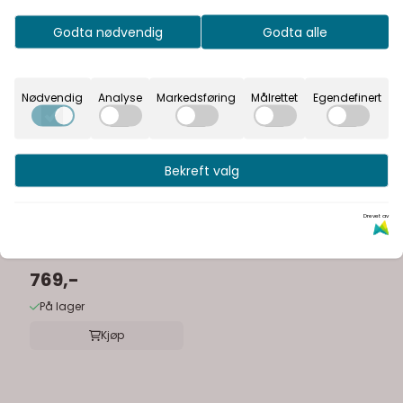
Godta nødvendig
Godta alle
Nødvendig
Analyse
Markedsføring
Målrettet
Egendefinert
Bekreft valg
Vipp
Drevet av
Vipp2 Dusjnal
769,-
På lager
Kjøp