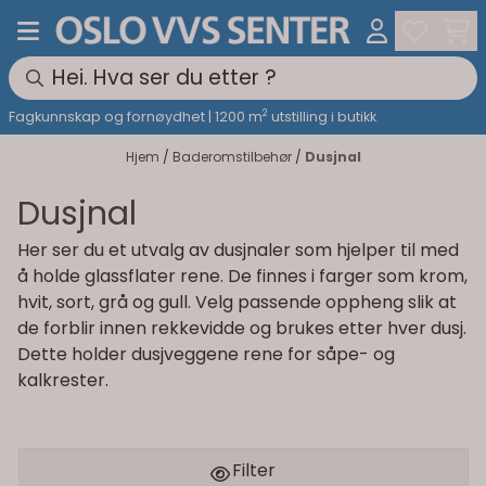
Hopp til innhold
2
Fagkunnskap og fornøydhet | 1200 m
utstilling i butikk
Hjem
/
Baderomstilbehør
/
Dusjnal
Dusjnal
Her ser du et utvalg av dusjnaler som hjelper til med
å holde glassflater rene. De finnes i farger som krom,
hvit, sort, grå og gull. Velg passende oppheng slik at
de forblir innen rekkevidde og brukes etter hver dusj.
Dette holder dusjveggene rene for såpe- og
kalkrester.
Filter