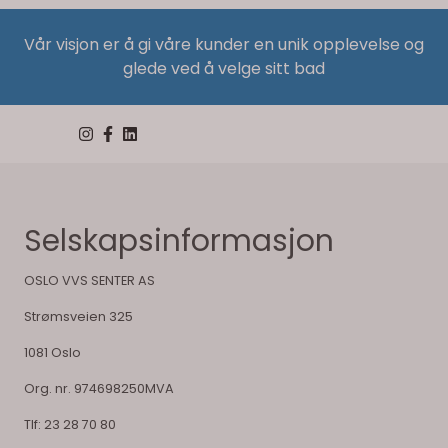
Vår visjon er å gi våre kunder en unik opplevelse og
glede ved å velge sitt bad
Selskapsinformasjon
OSLO VVS SENTER AS
Strømsveien 325
1081 Oslo
Org. nr. 974698250MVA
Tlf:
23 28 70 80