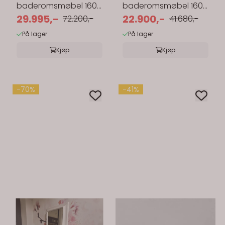
baderomsmøbel 160
baderomsmøbel 160
cm m/ speil gråsort
29.995,-
cm m/ speil lys eik
22.900,-
72.200,-
41.680,-
eik
På lager
På lager
Kjøp
Kjøp
-70%
-41%