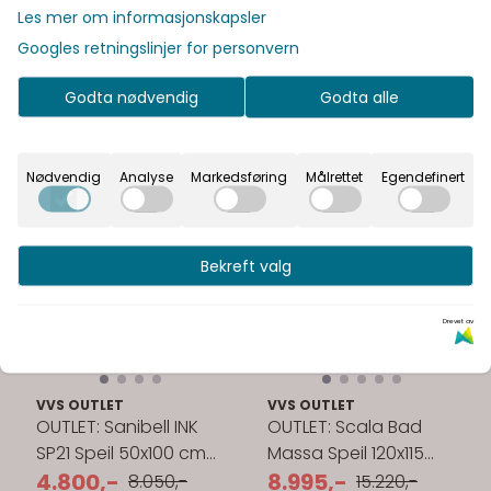
Les mer om informasjonskapsler
Googles retningslinjer for personvern
Godta nødvendig
Godta alle
Nødvendig
Analyse
Markedsføring
Målrettet
Egendefinert
Bekreft valg
Drevet av
VVS OUTLET
VVS OUTLET
OUTLET: Sanibell INK
OUTLET: Scala Bad
SP21 Speil 50x100 cm
Massa Speil 120x115
med indirekte LED-lys
4.800,-
cm med belysning
8.995,-
8.050,-
15.220,-