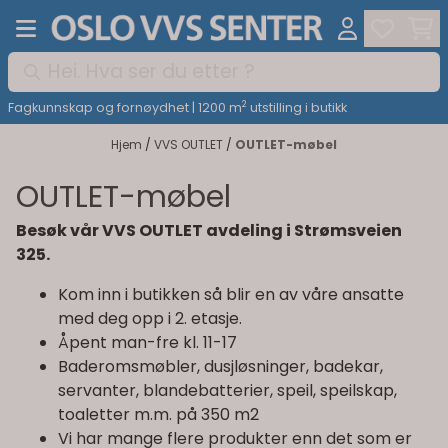
Hopp til innhold
2
Fagkunnskap og fornøydhet | 1200 m
utstilling i butikk
Hjem
/
VVS OUTLET
/
OUTLET-møbel
OUTLET-møbel
Besøk vår VVS OUTLET avdeling i Strømsveien
325.
Kom inn i butikken så blir en av våre ansatte
med deg opp i 2. etasje.
Åpent man-fre kl. 11-17
Baderomsmøbler, dusjløsninger, badekar,
servanter, blandebatterier, speil, speilskap,
toaletter m.m. på 350 m2
Vi har mange flere produkter enn det som er