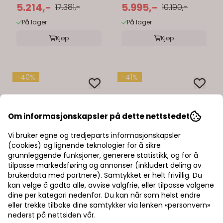
cm matt hvit
5.214,-
cm uten servant
5.995,-
17.381,-
10.190,-
På lager
På lager
Kjøp
Kjøp
-40%
-41%
Om informasjonskapsler på dette nettstedet
Vi bruker egne og tredjeparts informasjonskapsler
(cookies) og lignende teknologier for å sikre
grunnleggende funksjoner, generere statistikk, og for å
tilpasse markedsføring og annonser (inkludert deling av
brukerdata med partnere). Samtykket er helt frivillig. Du
kan velge å godta alle, avvise valgfrie, eller tilpasse valgene
dine per kategori nedenfor. Du kan når som helst endre
eller trekke tilbake dine samtykker via lenken «personvern»
nederst på nettsiden vår.