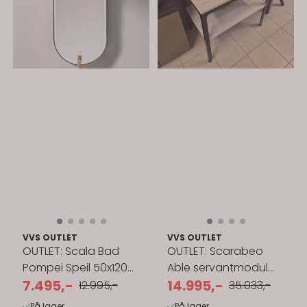
VVS OUTLET
VVS OUTLET
OUTLET: Scala Bad
OUTLET: Scarabeo
Pompei Speil 50x120
Able servantmodul
cm med LED-lys –
7.495,-
80x50 cm m/speil
14.995,-
12.995,-
35.033,-
Børstet ...
På lager
På lager