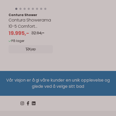
Contura Shower
Contura Showerama
10-5 Comfort
Pentagonal
19.995,-
32.114,-
Dusjkabinett 90x90
På lager
cm
Kjøp
Vår visjon er å gi våre kunder en unik opplevelse og
glede ved å velge sitt bad