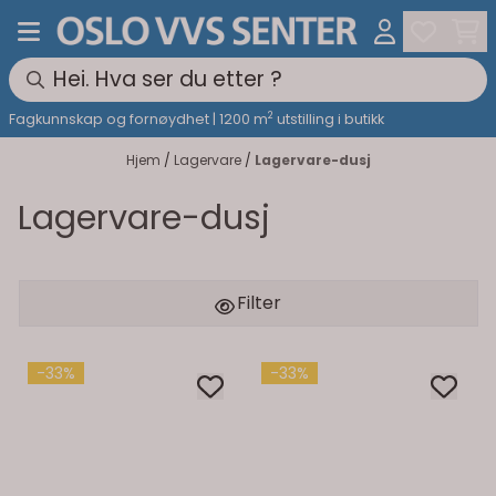
Hopp til innhold
2
Fagkunnskap og fornøydhet | 1200 m
utstilling i butikk
Hjem
/
Lagervare
/
Lagervare-dusj
Lagervare-dusj
Filter
-33%
-33%