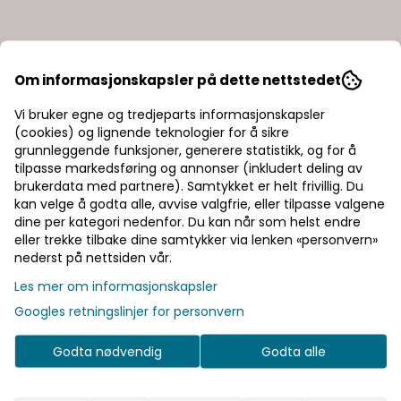
INR
Contura Shower
Om informasjonskapsler på dette nettstedet
INR LINC Angel Original
Contura Showerama
Dusjhjørne med Klart
10-5 Classic
Vi bruker egne og tredjeparts informasjonskapsler
Glass og Blankpolerte
7.995,-
Pentagonal
15.995,-
(cookies) og lignende teknologier for å sikre
10.690,-
23.736,-
grunnleggende funksjoner, generere statistikk, og for å
...
Dusjkabinett 90x90
På lager
På lager
tilpasse markedsføring og annonser (inkludert deling av
cm
brukerdata med partnere). Samtykket er helt frivillig. Du
Kjøp
Kjøp
kan velge å godta alle, avvise valgfrie, eller tilpasse valgene
dine per kategori nedenfor. Du kan når som helst endre
eller trekke tilbake dine samtykker via lenken «personvern»
nederst på nettsiden vår.
-38%
Les mer om informasjonskapsler
Googles retningslinjer for personvern
Godta nødvendig
Godta alle