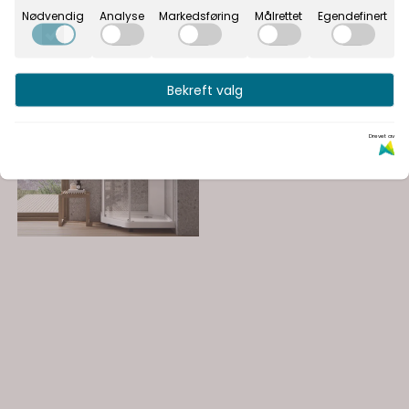
Nødvendig
Analyse
Markedsføring
Målrettet
Egendefinert
Bekreft valg
Drevet av