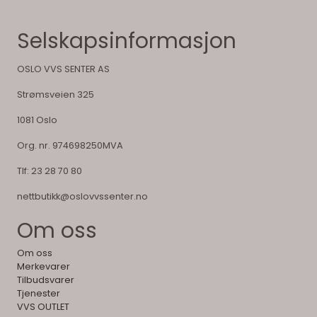
Selskapsinformasjon
OSLO VVS SENTER AS
Strømsveien 325
1081 Oslo
Org. nr. 974698250MVA
Tlf:
23 28 70 80
nettbutikk@oslovvssenter.no
Om oss
Om oss
Merkevarer
Tilbudsvarer
Tjenester
VVS OUTLET