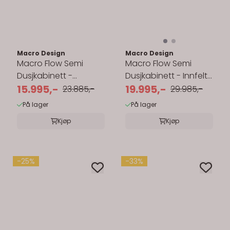
Macro Design
Macro Design
Macro Flow Semi
Macro Flow Semi
Dusjkabinett -
Dusjkabinett - Innfelt
Standard - 91x91 cm
15.995,-
Blandebatteri - 91x91
19.995,-
23.885,-
29.985,-
cm
På lager
På lager
Kjøp
Kjøp
-25%
-33%