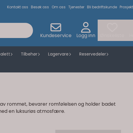
Kontakt oss
Besøk oss
Om oss
Tjenester
Bli bedriftskunde
Prosjekt
Kundeservice
Logg inn
Ønskeliste
H
alett
Tilbehør
Lagervare
Reservedeler
r av rommet, bevarer romfølelsen og holder badet
d med en luksuriøs atmosfære.