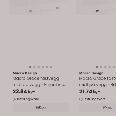
Macro Design
Macro Design
Macro Grace fastvegg
Macro Grace fas
midt på vegg - Briljant ice
midt på vegg - Bril
glass
23.845,-
glass
21.745,-
Bestillingsvare
Bestillingsvare
Kjøp
Kjøp