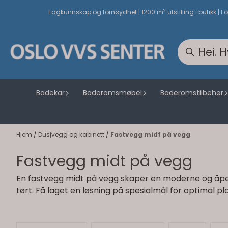
Hopp til innhold
2
Fagkunnskap og fornøydhet | 1200 m
utstilling i butikk | F
Badekar
Baderomsmøbel
Baderomstilbehør
Hjem
/
Dusjvegg og kabinett
/
Fastvegg midt på vegg
Fastvegg midt på vegg
En fastvegg midt på vegg skaper en moderne og åpen
tørt. Få laget en løsning på spesialmål for optimal p