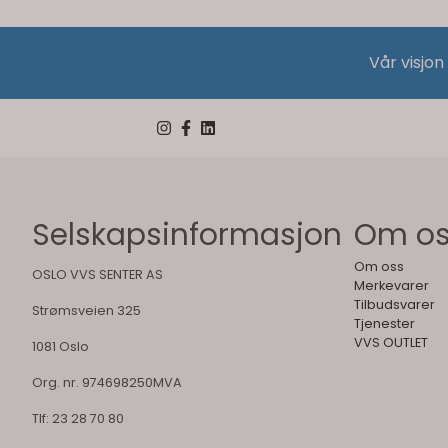
Vår visjon
Selskapsinformasjon
Om o
Om oss
OSLO VVS SENTER AS
Merkevarer
Tilbudsvarer
Strømsveien 325
Tjenester
VVS OUTLET
1081 Oslo
Org. nr. 974698250MVA
Tlf:
23 28 70 80