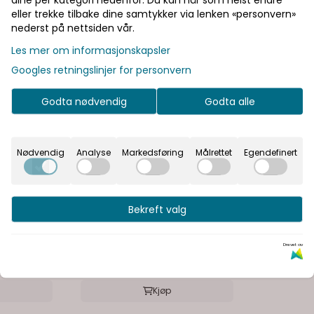
eller trekke tilbake dine samtykker via lenken «personvern»
nederst på nettsiden vår.
Les mer om informasjonskapsler
Googles retningslinjer for personvern
Godta nødvendig
Godta alle
Nødvendig
Analyse
Markedsføring
Målrettet
Egendefinert
Macro Design
Bekreft valg
tvegg
Macro Grace fastvegg
jant klart
midt på vegg - Tonet glass
23.845,-
Drevet av
Bestillingsvare
Kjøp