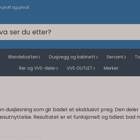
or proff og privat
Blandebatteri
Dusjvegg og kabinett
Servant
To
Rør og VVS-deler
VVS OUTLET
Merker
 dusjløsning som gir badet et eksklusivt preg. Den dele
lassutnyttelse. Resultatet er et funksjonelt og tidløst ba