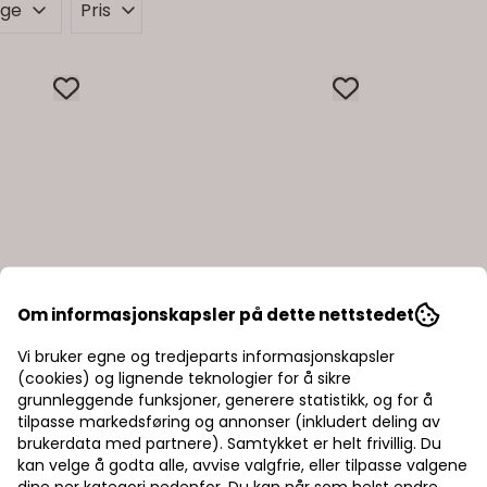
rge
Pris
Om informasjonskapsler på dette nettstedet
Vi bruker egne og tredjeparts informasjonskapsler
(cookies) og lignende teknologier for å sikre
grunnleggende funksjoner, generere statistikk, og for å
tilpasse markedsføring og annonser (inkludert deling av
brukerdata med partnere). Samtykket er helt frivillig. Du
kan velge å godta alle, avvise valgfrie, eller tilpasse valgene
dine per kategori nedenfor. Du kan når som helst endre