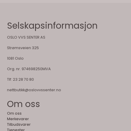
Selskapsinformasjon
OSLO VVS SENTER AS
Strømsveien 325
1081 Oslo
Org. nr. 974698250MVA
Tlf:
23 28 70 80
nettbutikk@oslovvssenter.no
Om oss
Om oss
Merkevarer
Tilbudsvarer
Tjenester