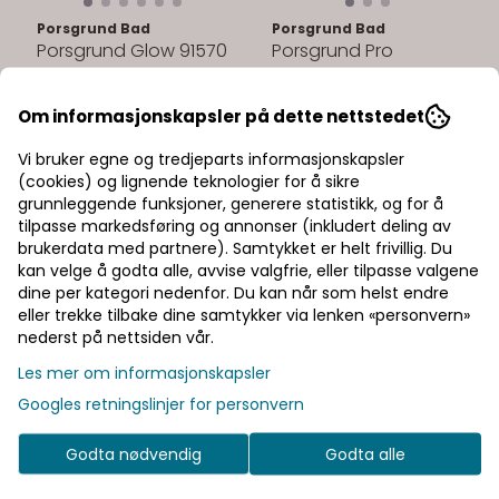
Porsgrund Bad
Porsgrund Bad
Porsgrund Glow 91570
Porsgrund Pro
Toalettsete Hvit
Gulvtoalett med Skjult
2.125,-
S-lås
4.390,-
Om informasjonskapsler på dette nettstedet
På lager
Bestillingsvare
Vi bruker egne og tredjeparts informasjonskapsler
Kjøp
Kjøp
(cookies) og lignende teknologier for å sikre
grunnleggende funksjoner, generere statistikk, og for å
tilpasse markedsføring og annonser (inkludert deling av
brukerdata med partnere). Samtykket er helt frivillig. Du
-27%
kan velge å godta alle, avvise valgfrie, eller tilpasse valgene
dine per kategori nedenfor. Du kan når som helst endre
eller trekke tilbake dine samtykker via lenken «personvern»
nederst på nettsiden vår.
Les mer om informasjonskapsler
Googles retningslinjer for personvern
Godta nødvendig
Godta alle