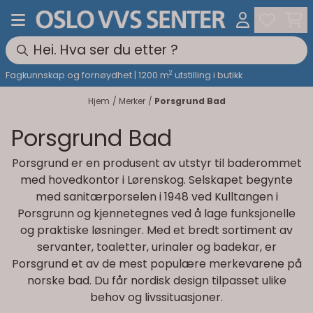
Hopp til innhold
2
Fagkunnskap og fornøydhet | 1200 m
utstilling i butikk
Hjem
/
Merker
/
Porsgrund Bad
Porsgrund Bad
Porsgrund er en produsent av utstyr til baderommet
med hovedkontor i Lørenskog. Selskapet begynte
med sanitærporselen i 1948 ved Kulltangen i
Porsgrunn og kjennetegnes ved å lage funksjonelle
og praktiske løsninger. Med et bredt sortiment av
servanter, toaletter, urinaler og badekar, er
Porsgrund et av de mest populære merkevarene på
norske bad. Du får nordisk design tilpasset ulike
behov og livssituasjoner.