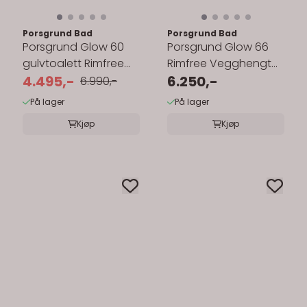
Porsgrund Bad
Porsgrund Bad
Porsgrund Glow 60
Porsgrund Glow 66
gulvtoalett Rimfree
Rimfree Vegghengt
skjult s-lås
4.495,-
Toalett
6.250,-
6.990,-
På lager
På lager
Kjøp
Kjøp