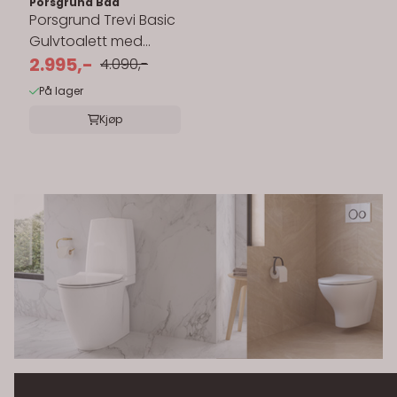
Porsgrund Bad
Porsgrund Trevi Basic
Gulvtoalett med
Åpen S-lås
2.995,-
4.090,-
På lager
Kjøp