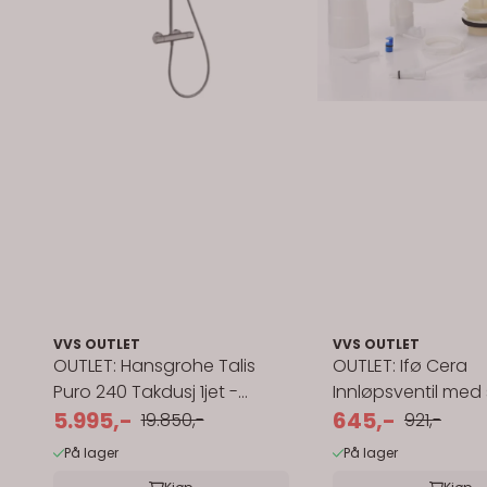
VVS OUTLET
VVS OUTLET
OUTLET: Hansgrohe Talis
OUTLET: Ifø Cera
Puro 240 Takdusj 1jet -
Innløpsventil med 
Polert sort
5.995,-
komplett
645,-
19.850,-
921,-
På lager
På lager