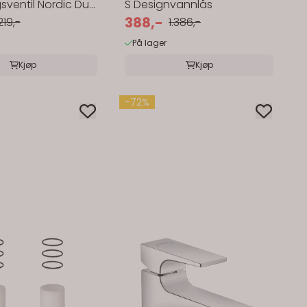
gsventil Nordic Duo
S Designvannlås
med lokk ...
388,-
.219,-
1.386,-
På lager
Kjøp
Kjøp
-72%