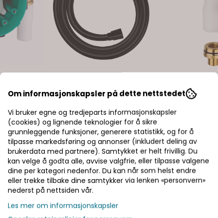
Om informasjonskapsler på dette nettstedet
Vi bruker egne og tredjeparts informasjonskapsler
(cookies) og lignende teknologier for å sikre
grunnleggende funksjoner, generere statistikk, og for å
tilpasse markedsføring og annonser (inkludert deling av
brukerdata med partnere). Samtykket er helt frivillig. Du
kan velge å godta alle, avvise valgfrie, eller tilpasse valgene
dine per kategori nedenfor. Du kan når som helst endre
VVS OUTLET
VVS OUTLE
eller trekke tilbake dine samtykker via lenken «personvern»
 iBox
OUTLET: Hansgrohe Isiflex
OUTLET: 
nederst på nettsiden vår.
ingsdel
Dusjslange 160 cm - Matt
Lekkasjesik
Les mer om informasjonskapsler
Sort
190,-
299,-
635,-
9