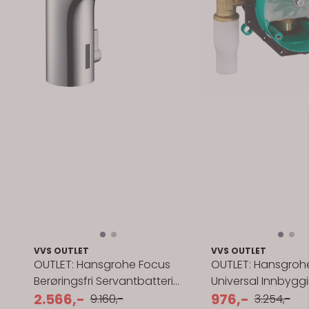
VVS OUTLET
VVS OUTLET
OUTLET: Hansgrohe Focus
OUTLET: Hansgrohe
Berøringsfri Servantbatteri
Universal Innbygg
130
2.566,-
inkl. ...
976,-
9.160,-
3.254,-