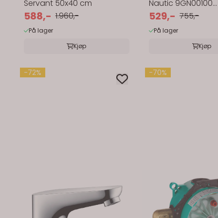
Servant 50x40 cm
Nautic 9GN00100
588,-
Utløpsventil
529,-
1.960,-
755,-
På lager
På lager
Kjøp
Kjøp
-72%
-70%