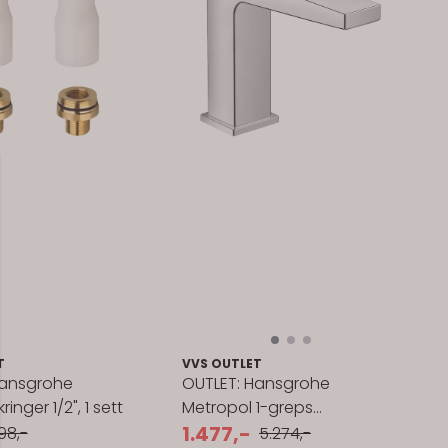
T
VVS OUTLET
Hansgrohe
OUTLET: Hansgrohe
ringer 1/2", 1 sett
Metropol 1-greps
Servantbatteri 110 med
1.477,-
98,-
5.274,-