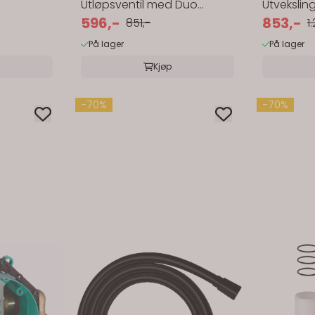
Utløpsventil med Duo
Utvekslin
Trykknapp
596,-
Modell U3 
853,-
851,-
1
På lager
På lager
Kjøp
-70%
-70%