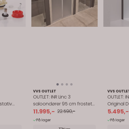
VVS OUTLET
VVS OUTLE
OUTLET: INR Linc 3
OUTLET: I
stativ
saloondører 95 cm frostet
Original 
gl./mattbørstet
11.995,-
cm - Klart 
5.495,-
22.590,-
På lager
På lager