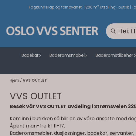
Hopp til innhold
2
Fagkunnskap og fornøydhet | 1200 m
utstilling i butikk | F
Badekar
Baderomsmøbel
Baderomstilbehør
Hjem
/
VVS OUTLET
VVS OUTLET
Besøk vår VVS OUTLET avdeling i Strømsveien 325
Kom inn i butikken så blir en av våre ansatte med deg 
Åpent man-fre kl. 11-17.
Baderomsmøbler, dusjløsninger, badekar, servanter, b