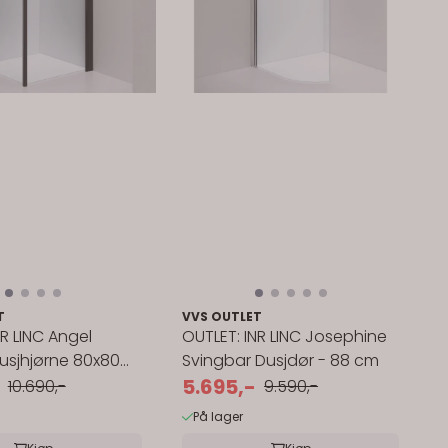
T
VVS OUTLET
NR LINC Angel
OUTLET: INR LINC Josephine
Dusjhjørne 80x80
Svingbar Dusjdør - 88 cm
...
5.695,-
10.690,-
9.590,-
På lager