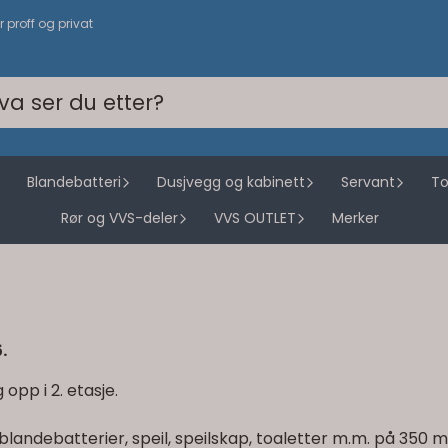
or proff og privat
Blandebatteri
Dusjvegg og kabinett
Servant
To
Rør og VVS-deler
VVS OUTLET
Merker
.
opp i 2. etasje.
landebatterier, speil, speilskap, toaletter m.m. på 350 