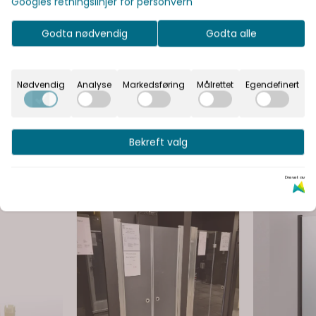
Googles retningslinjer for personvern
På lager
På lager
Godta nødvendig
Godta alle
Kjøp
-47%
-49%
Nødvendig
Analyse
Markedsføring
Målrettet
Egendefinert
Bekreft valg
Drevet av