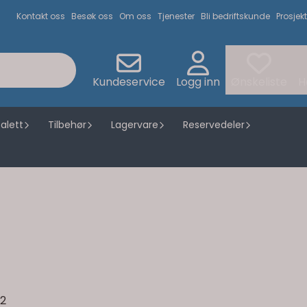
Kontakt oss
Besøk oss
Om oss
Tjenester
Bli bedriftskunde
Prosjekt
Kundeservice
Logg inn
Ønskeliste
H
alett
Tilbehør
Lagervare
Reservedeler
m2