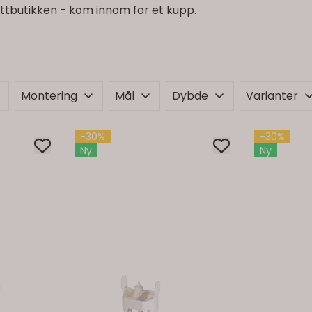
ettbutikken - kom innom for et kupp.
Montering
Mål
Dybde
Varianter
-30%
-30%
Ny
Ny