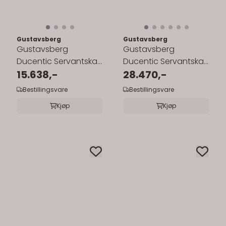
Gustavsberg
Gustavsberg
Gustavsberg
Gustavsberg
Ducentic Servantskap
Ducentic Servantskap
60 cm med
15.638,-
80 cm med Beige
28.470,-
Porselensservant
Royal Benkeplate og
Bestillingsvare
Bestillingsvare
...
Kjøp
Kjøp