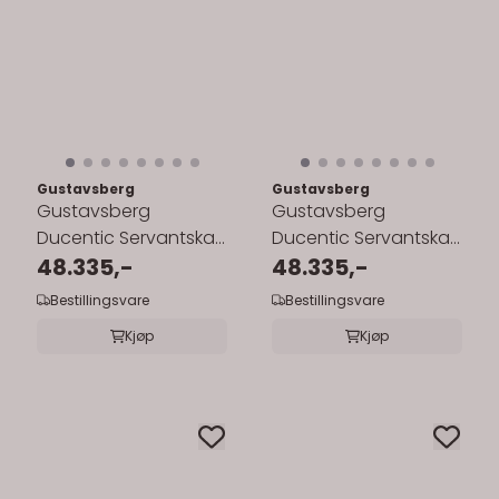
Gustavsberg
Gustavsberg
Gustavsberg
Gustavsberg
Ducentic Servantskap
Ducentic Servantskap
100 cm med
48.335,-
100 cm med
48.335,-
Benramme, Beige
Benramme, Polar
Bestillingsvare
Bestillingsvare
Royal ...
Grey ...
Kjøp
Kjøp