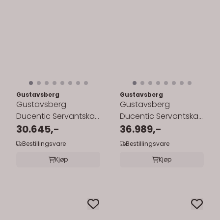
Gustavsberg
Gustavsberg
Gustavsberg
Gustavsberg
Ducentic Servantskap
Ducentic Servantskap
100 cm med Beige
30.645,-
100 cm med
36.989,-
Royal Benkeplate og
Benramme og ...
Bestillingsvare
Bestillingsvare
...
Kjøp
Kjøp