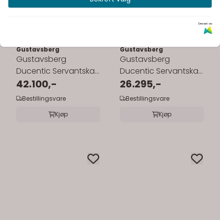
Drevet av
Gustavsberg
Gustavsberg
Gustavsberg
Gustavsberg
Ducentic Servantskap
Ducentic Servantskap
60 cm med
42.100,-
60 cm med Polar
26.295,-
Benramme, Beige
Grey Benkeplate og ...
Bestillingsvare
Bestillingsvare
Royal ...
Kjøp
Kjøp