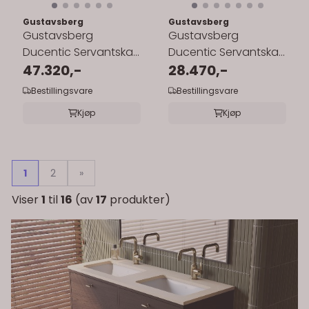
Gustavsberg
Gustavsberg
Gustavsberg
Gustavsberg
Ducentic Servantskap
Ducentic Servantskap
80 cm med
47.320,-
80 cm med Polar
28.470,-
Benramme, Polar
Grey Benkeplate og ...
Bestillingsvare
Bestillingsvare
Grey ...
Kjøp
Kjøp
1
2
»
Viser
1
til
16
(av
17
produkter)