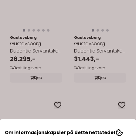
Gustavsberg
Gustavsberg
Gustavsberg
Gustavsberg
Ducentic Servantskap
Ducentic Servantskap
60 cm med Beige
26.295,-
60 cm med
31.443,-
Royal Benkeplate og
Benramme og ...
Bestillingsvare
Bestillingsvare
...
Kjøp
Kjøp
Om informasjonskapsler på dette nettstedet