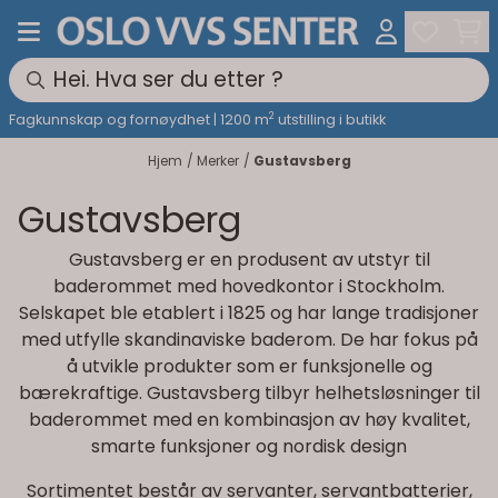
Hopp til innhold
2
Fagkunnskap og fornøydhet | 1200 m
utstilling i butikk
Hjem
/
Merker
/
Gustavsberg
Gustavsberg
Gustavsberg er en produsent av utstyr til
baderommet med hovedkontor i Stockholm.
Selskapet ble etablert i 1825 og har lange tradisjoner
med utfylle skandinaviske baderom. De har fokus på
å utvikle produkter som er funksjonelle og
bærekraftige. Gustavsberg tilbyr helhetsløsninger til
baderommet med en kombinasjon av høy kvalitet,
smarte funksjoner og nordisk design
Sortimentet består av servanter, servantbatterier,