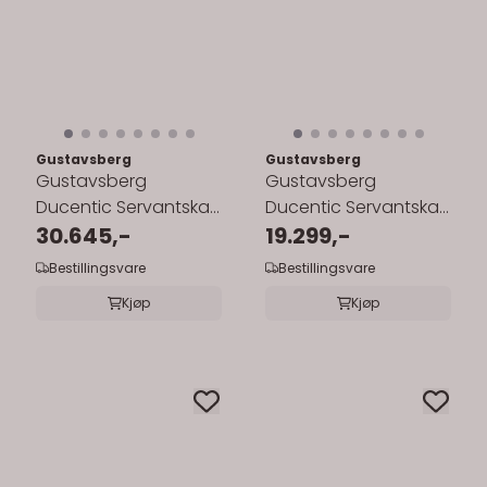
Gustavsberg
Gustavsberg
Gustavsberg
Gustavsberg
Ducentic Servantskap
Ducentic Servantskap
100 cm med Polar
30.645,-
100 cm med
19.299,-
Grey Benkeplate og ...
Porselensservant
Bestillingsvare
Bestillingsvare
Kjøp
Kjøp