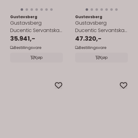
Gustavsberg
Gustavsberg
Gustavsberg
Gustavsberg
Ducentic Servantskap
Ducentic Servantskap
80 cm med
35.941,-
80 cm med
47.320,-
Benramme og ...
Benramme, Beige
Bestillingsvare
Bestillingsvare
Royal ...
Kjøp
Kjøp