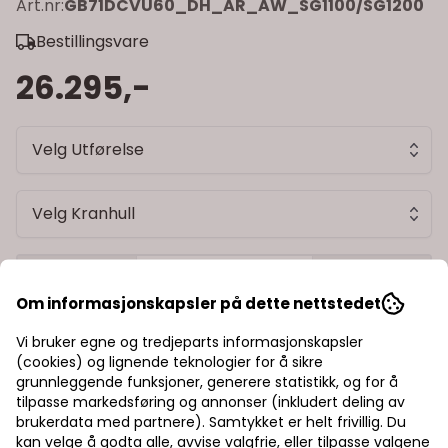
Art.nr:
GB71DCVU60_DH_AR_AW_SG1100/SG1200
Bestillingsvare
26.295,-
Velg Utførelse
Velg Kranhull
-
+
Om informasjonskapsler på dette nettstedet
Legg i handlekurv
Vi bruker egne og tredjeparts informasjonskapsler
(cookies) og lignende teknologier for å sikre
Trygg handel med Klarna/Vipps
grunnleggende funksjoner, generere statistikk, og for å
tilpasse markedsføring og annonser (inkludert deling av
Rask levering av lagervarer
brukerdata med partnere). Samtykket er helt frivillig. Du
kan velge å godta alle, avvise valgfrie, eller tilpasse valgene