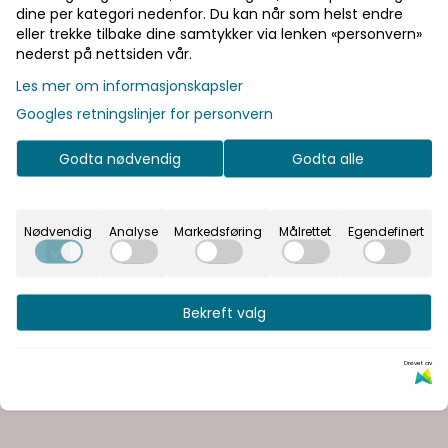
Halv pris på frakt
dine per kategori nedenfor. Du kan når som helst endre
eller trekke tilbake dine samtykker via lenken «personvern»
nederst på nettsiden vår.
Informasjon
Les mer om informasjonskapsler
Googles retningslinjer for personvern
Produsent
Godta nødvendig
Godta alle
Dokumenter
Nødvendig
Analyse
Markedsføring
Målrettet
Egendefinert
Vår visjon er å gi våre kunder en unik opplevelse og
glede ved å velge sitt bad
Bekreft valg
Drevet av