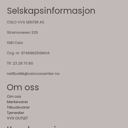
Selskapsinformasjon
OSLO VVS SENTER AS
Strømsveien 325
1081 Oslo
Org. nr. 974698250MVA
Tlf:
23 28 70 80
nettbutikk@oslovvssenter.no
Om oss
Om oss
Merkevarer
Tilbudsvarer
Tjenester
VVS OUTLET