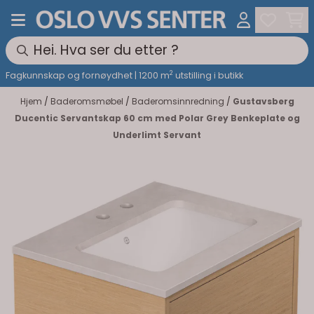
Hopp til innhold
2
Fagkunnskap og fornøydhet | 1200 m
utstilling i butikk
Hjem
/
Baderomsmøbel
/
Baderomsinnredning
/
Gustavsberg
Ducentic Servantskap 60 cm med Polar Grey Benkeplate og
Underlimt Servant