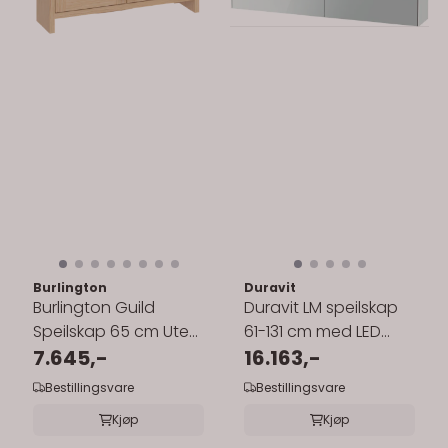
Burlington
Duravit
Burlington Guild
Duravit LM speilskap
Speilskap 65 cm Uten
61-131 cm med LED
Belysning
7.645,-
lysfelt øverst - "God"
16.163,-
Bestillingsvare
Bestillingsvare
Kjøp
Kjøp