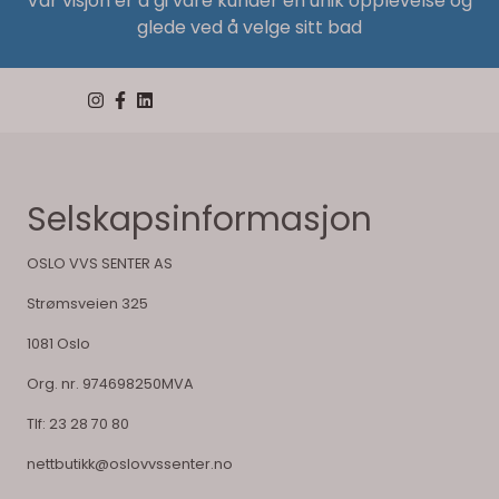
Vår visjon er å gi våre kunder en unik opplevelse og
glede ved å velge sitt bad
Selskapsinformasjon
OSLO VVS SENTER AS
Strømsveien 325
1081 Oslo
Org. nr. 974698250MVA
Tlf:
23 28 70 80
nettbutikk@oslovvssenter.no