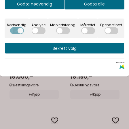
Godta nødvendig
Godta alle
Nødvendig
Analyse
Markedsføring
Målrettet
Egendefinert
Bekreft valg
Haven
INR
Haven H2/MC
INR Circ Speilskap ø80
Drevet av
speilskap 80 cm
cm
16.000,-
18.190,-
Bestillingsvare
Bestillingsvare
Kjøp
Kjøp