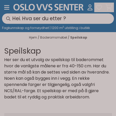
Hopp til innhold
2
Fagkunnskap og fornøydhet | 1200 m
utstilling i butikk
Hjem
/
Baderomsmøbel
/
Speilskap
Speilskap
Her ser du et utvalg av speilskap til baderommet
hvor de vanligste målene er fra 40-150 cm. Har du
større mål så kan de settes ved siden av hverandre.
Noen kan også bygges inn i vegg. En rekke
spennende farger er tilgjengelig, også valgfri
NCS/RAL-farge. Et speilskap er med på å gjøre
badet til et ryddig og praktisk arbeidsrom.