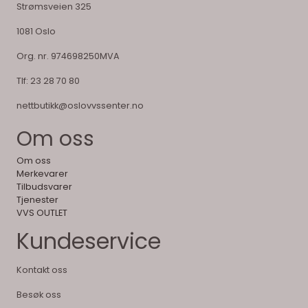
Strømsveien 325
1081 Oslo
Org. nr. 974698250MVA
Tlf:
23 28 70 80
nettbutikk@oslovvssenter.no
Om oss
Om oss
Merkevarer
Tilbudsvarer
Tjenester
VVS OUTLET
Kundeservice
Kontakt oss
Besøk oss