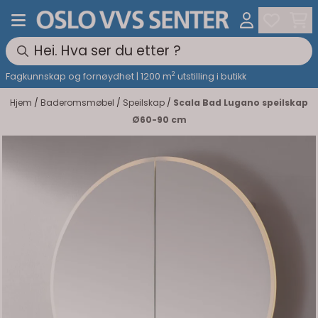
Hopp til innhold
2
Fagkunnskap og fornøydhet | 1200 m
utstilling i butikk
Hjem
/
Baderomsmøbel
/
Speilskap
/
Scala Bad Lugano speilskap
Ø60-90 cm