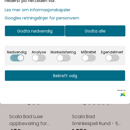
nederst på nettsiden vår.
Les mer om informasjonskapsler
Googles retningslinjer for personvern
Godta nødvendig
Godta alle
Nødvendig
Analyse
Markedsføring
Målrettet
Egendefinert
Bekreft valg
Drevet av
Scala Bad Luxe
Scala Bad
oppbevaring for
Sminkespeil Rund - 5x