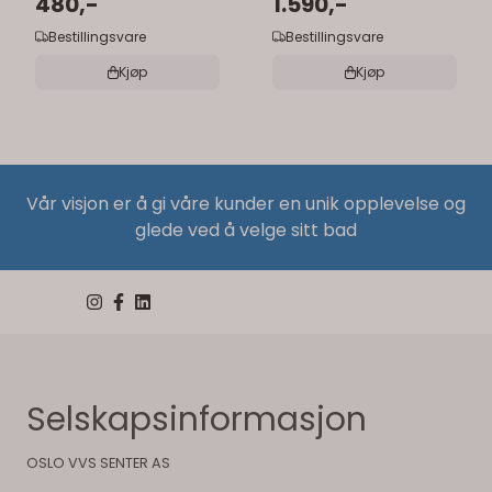
speilskap
480,-
forstørrelse
1.590,-
Bestillingsvare
Bestillingsvare
Kjøp
Kjøp
Vår visjon er å gi våre kunder en unik opplevelse og
glede ved å velge sitt bad
Selskapsinformasjon
OSLO VVS SENTER AS