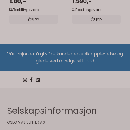
speilskap
480,-
forstørrelse
1.590,-
Bestillingsvare
Bestillingsvare
Kjøp
Kjøp
Vår visjon er å gi våre kunder en unik opplevelse og
glede ved å velge sitt bad
Selskapsinformasjon
OSLO VVS SENTER AS