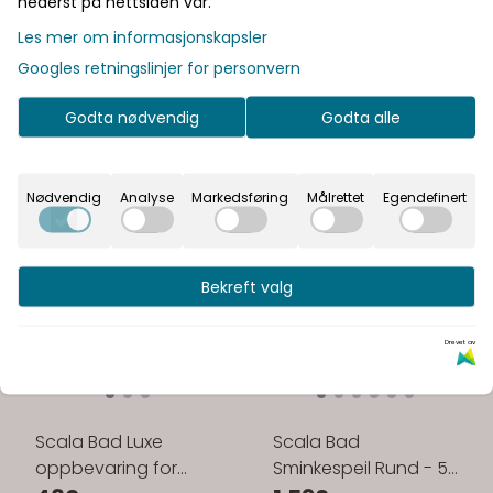
nederst på nettsiden vår.
Les mer om informasjonskapsler
Googles retningslinjer for personvern
Godta nødvendig
Godta alle
Nødvendig
Analyse
Markedsføring
Målrettet
Egendefinert
Bekreft valg
Drevet av
Scala Bad Luxe
Scala Bad
oppbevaring for
Sminkespeil Rund - 5x