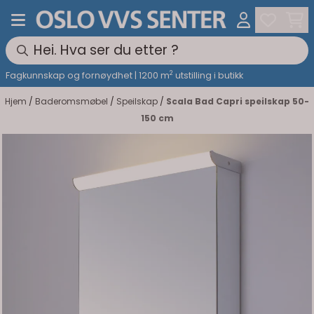
Hopp til innhold
2
Fagkunnskap og fornøydhet | 1200 m
utstilling i butikk
Hjem
/
Baderomsmøbel
/
Speilskap
/
Scala Bad Capri speilskap 50-
150 cm