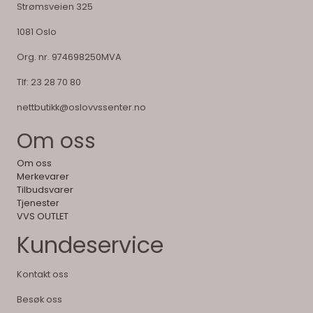
Strømsveien 325
1081 Oslo
Org. nr. 974698250MVA
Tlf:
23 28 70 80
nettbutikk@oslovvssenter.no
Om oss
Om oss
Merkevarer
Tilbudsvarer
Tjenester
VVS OUTLET
Kundeservice
Kontakt oss
Besøk oss