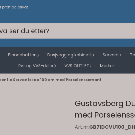
or proff og privat
Blandebatteri
Dusjvegg og kabinett
Servant
To
Rør og VVS-deler
VVS OUTLET
Merker
entic Servantskap 100 cm med Porselensservant
Gustavsberg Du
med Porselenss
Art.nr:
GB71DCVU100_D