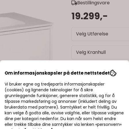
Bestillingsvare
19.299,-
Velg Utførelse
Velg Kranhull
Om informasjonskapsler på dette nettstedet
-
+
Vi bruker egne og tredjeparts informasjonskapsler
Trygg handel med Kla
(cookies) og lignende teknologier for å sikre
grunnleggende funksjoner, generere statistikk, og for å
Rask levering av lage
tilpasse markedsføring og annonser (inkludert deling av
brukerdata med partnere). Samtykket er helt frivillig. Du
kan velge å godta alle, avvise valgfrie, eller tilpasse valgene
Halv pris på frakt
dine per kategori nedenfor. Du kan når som helst endre
eller trekke tilbake dine samtykker via lenken «personvern»