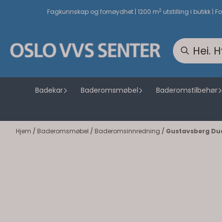
Hopp til innhold
2
Fagkunnskap og fornøydhet | 1200 m
utstilling i butikk | F
Badekar
Baderomsmøbel
Baderomstilbehør
Hjem
/
Baderomsmøbel
/
Baderomsinnredning
/
Gustavsberg Duc