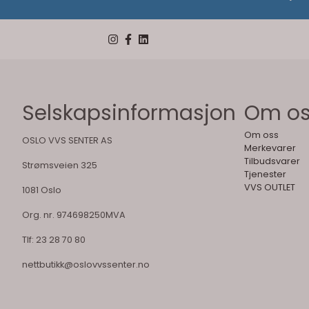
Selskapsinformasjon
Om o
Om oss
OSLO VVS SENTER AS
Merkevarer
Tilbudsvarer
Strømsveien 325
Tjenester
VVS OUTLET
1081 Oslo
Org. nr. 974698250MVA
Tlf:
23 28 70 80
nettbutikk@oslovvssenter.no