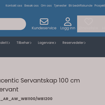
Kontakt oss
Besøk oss
Om oss
Tjenester
Bli bedriftskunde
Prosjekt
Kundeservice
Logg inn
Ønskeliste
H
alett
Tilbehør
Lagervare
Reservedeler
centic Servantskap 100 cm
ervant
H_AR_AW_WB1100/WB1200