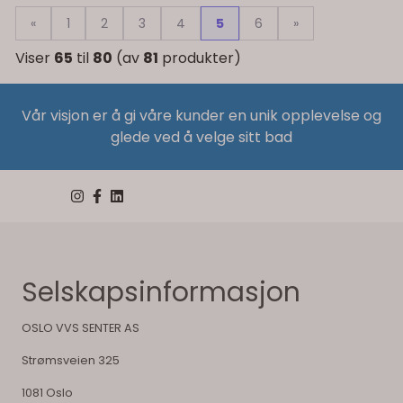
«
1
2
3
4
5
6
»
Viser
65
til
80
(av
81
produkter)
Vår visjon er å gi våre kunder en unik opplevelse og
glede ved å velge sitt bad
Selskapsinformasjon
OSLO VVS SENTER AS
Strømsveien 325
1081 Oslo