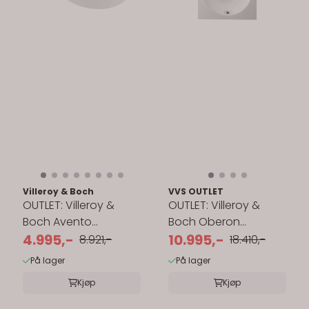
Villeroy & Boch
VVS OUTLET
OUTLET: Villeroy &
OUTLET: Villeroy &
Boch Avento
Boch Oberon
Vegghengt Toalett
4.995,-
Innebygd Badekar
10.995,-
8.921,-
18.410,-
53 cm
180x80 cm
På lager
På lager
Kjøp
Kjøp