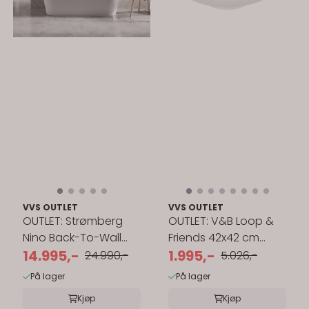
VVS OUTLET
VVS OUTLET
OUTLET: Strømberg
OUTLET: V&B Loop &
Nino Back-To-Wall
Friends 42x42 cm
Badekar 155x80 cm
14.995,-
servant -
1.995,-
24.990,-
5.026,-
toppmontert
På lager
På lager
Kjøp
Kjøp