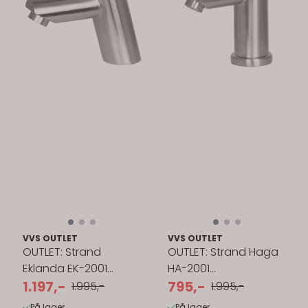
VVS OUTLET
VVS OUTLET
OUTLET: Strand
OUTLET: Strand Haga
Eklanda EK-2001
HA-2001
servantbatteri
1.197,-
servantbatteri
795,-
1.995,-
1.995,-
På lager
På lager