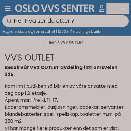
Hopp til innhold
2
Fagkunnskap og fornøydhet | 1200 m
utstilling i butikk
Hjem
/
VVS OUTLET
VVS OUTLET
Besøk vår VVS OUTLET avdeling i Strømsveien
325.
Kom inn i butikken så blir en av våre ansatte med
deg opp i 2. etasje.
Åpent man-fre kl. 11-17.
Baderomsmøbler, dusjløsninger, badekar, servanter,
blandebatterier, speil, speilskap, toaletter m.m. på
350 m2
Vi har mange flere produkter enn det som er vist i