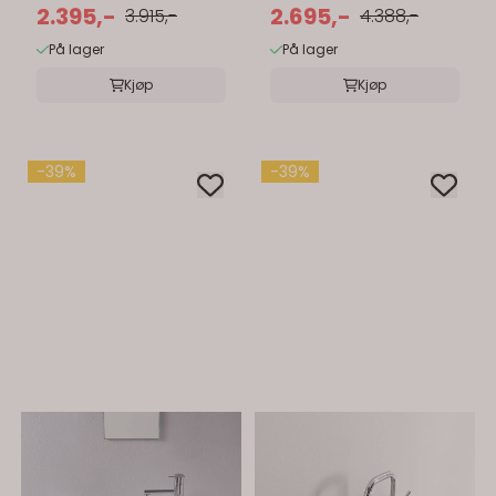
Servant 50x22 cm
2.395,-
Servant 60x22 cm
2.695,-
3.915,-
4.388,-
På lager
På lager
Kjøp
Kjøp
-39%
-39%