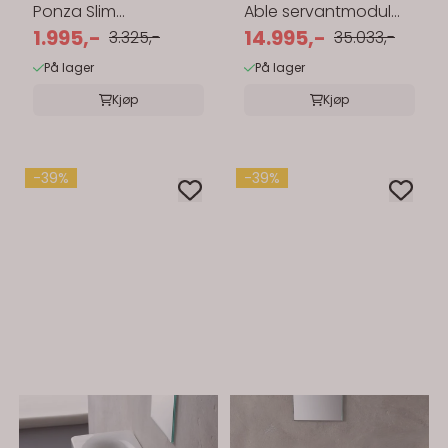
Ponza Slim
Able servantmodul
benkeplate 61x39 cm
1.995,-
80x50 cm m/speil
14.995,-
3.325,-
35.033,-
matt hvit
På lager
På lager
Kjøp
Kjøp
-39%
-39%