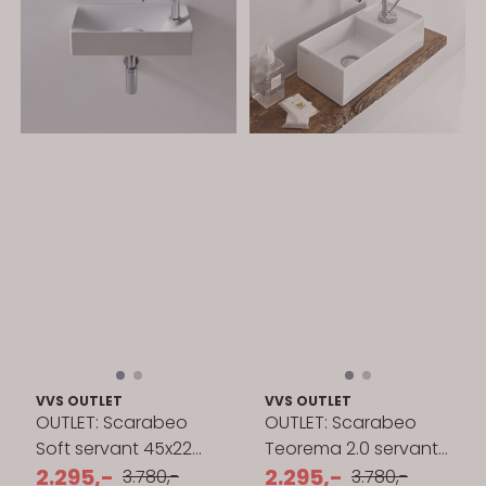
VVS OUTLET
VVS OUTLET
OUTLET: Scarabeo
OUTLET: Scarabeo
Soft servant 45x22
Teorema 2.0 servant
cm vegg/topp
2.295,-
41x19 cm toppmontert
2.295,-
3.780,-
3.780,-