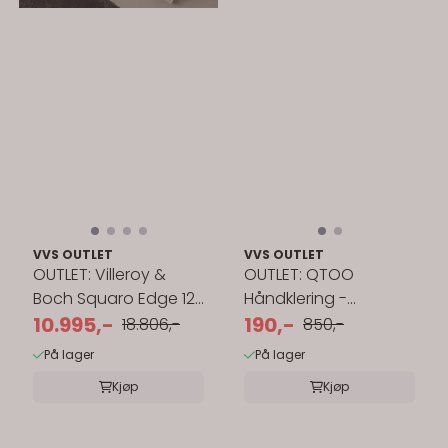
VVS OUTLET
VVS OUTLET
OUTLET: Villeroy &
OUTLET: QTOO
Boch Squaro Edge 12
Håndklering -
Innebygd Badekar
10.995,-
blankpolert
190,-
18.806,-
850,-
160x75 cm
På lager
På lager
Kjøp
Kjøp