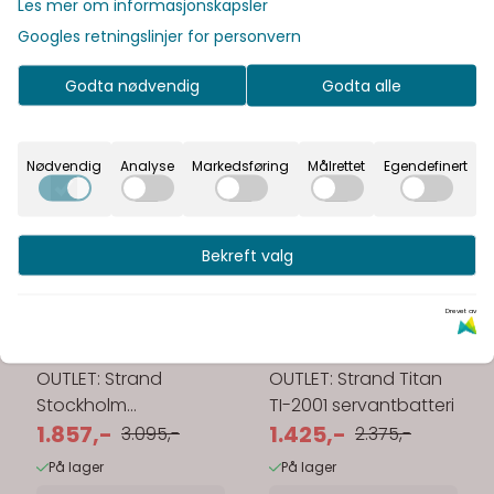
Les mer om informasjonskapsler
Googles retningslinjer for personvern
Godta nødvendig
Godta alle
Nødvendig
Analyse
Markedsføring
Målrettet
Egendefinert
Bekreft valg
Drevet av
VVS OUTLET
VVS OUTLET
OUTLET: Strand
OUTLET: Strand Titan
Stockholm
TI-2001 servantbatteri
servantbatteri -
1.857,-
1.425,-
3.095,-
2.375,-
stainless steel
På lager
På lager