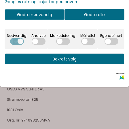
Googles retningslinjer for personvern
Godta nødvendig
Godta alle
Vår visjon er å gi våre kunder en unik opplevelse og
glede ved å velge sitt bad
Nødvendig
Analyse
Markedsføring
Målrettet
Egendefinert
Bekreft valg
Selskapsinformasjon
Drevet av
OSLO VVS SENTER AS
Strømsveien 325
1081 Oslo
Org. nr. 974698250MVA