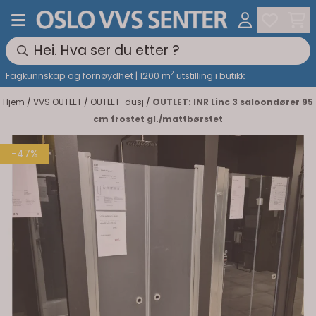
Hopp til innhold
2
Fagkunnskap og fornøydhet | 1200 m
utstilling i butikk
Hjem
/
VVS OUTLET
/
OUTLET-dusj
/
OUTLET: INR Linc 3 saloondører 95
cm frostet gl./mattbørstet
-47%