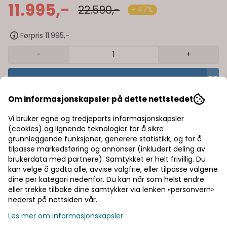
11.995,-
22.590,-
- 47%
Førpris 11.995,-
-
+
Legg i handlekurv
Om informasjonskapsler på dette nettstedet
Trygg handel med Klarna/Vipps
Vi bruker egne og tredjeparts informasjonskapsler
Rask levering av lagervarer
(cookies) og lignende teknologier for å sikre
grunnleggende funksjoner, generere statistikk, og for å
tilpasse markedsføring og annonser (inkludert deling av
Halv pris på frakt
brukerdata med partnere). Samtykket er helt frivillig. Du
kan velge å godta alle, avvise valgfrie, eller tilpasse valgene
dine per kategori nedenfor. Du kan når som helst endre
Informasjon
eller trekke tilbake dine samtykker via lenken «personvern»
nederst på nettsiden vår.
Produsent
Les mer om informasjonskapsler