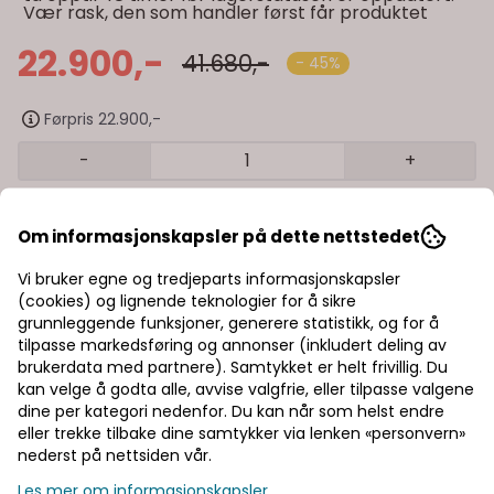
Vær rask, den som handler først får produktet
22.900,-
41.680,-
- 45%
Førpris 22.900,-
-
+
Legg i handlekurv
Om informasjonskapsler på dette nettstedet
Trygg handel med Klarna/Vipps
Vi bruker egne og tredjeparts informasjonskapsler
(cookies) og lignende teknologier for å sikre
Rask levering av lagervarer
grunnleggende funksjoner, generere statistikk, og for å
tilpasse markedsføring og annonser (inkludert deling av
brukerdata med partnere). Samtykket er helt frivillig. Du
Halv pris på frakt
kan velge å godta alle, avvise valgfrie, eller tilpasse valgene
dine per kategori nedenfor. Du kan når som helst endre
eller trekke tilbake dine samtykker via lenken «personvern»
Informasjon
nederst på nettsiden vår.
Les mer om informasjonskapsler