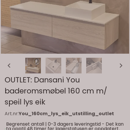
OUTLET: Dansani You
baderomsmøbel 160 cm m/
speil lys eik
Art.nr:
You_160cm_lys_eik_utstilling_outlet
Begrenset antall | 0-3 dagers leveringstid - Det kan
ta opptil 48 timer før lagerstatusen er oppdatert.