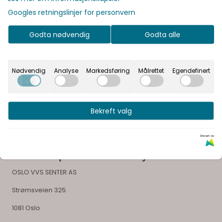
Produsent
Googles retningslinjer for personvern
Godta nødvendig
Godta alle
Vår visjon er å gi våre kunder en unik opplevelse og
glede ved å velge sitt bad
Nødvendig
Analyse
Markedsføring
Målrettet
Egendefinert
Bekreft valg
Drevet av
Selskapsinformasjon
OSLO VVS SENTER AS
Strømsveien 325
1081 Oslo