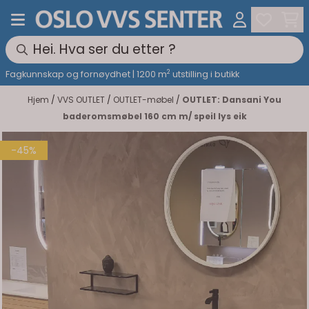
Hopp til innhold
2
Fagkunnskap og fornøydhet | 1200 m
utstilling i butikk
Hjem
/
VVS OUTLET
/
OUTLET-møbel
/
OUTLET: Dansani You
baderomsmøbel 160 cm m/ speil lys eik
-45%