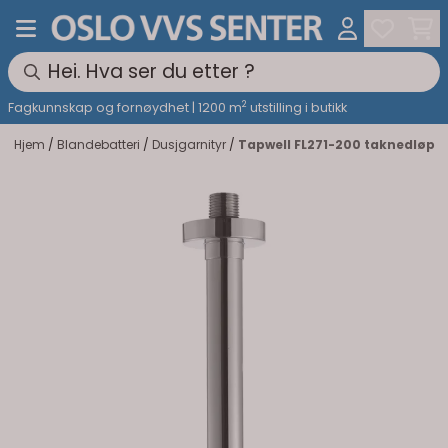
Hopp til innhold
2
Fagkunnskap og fornøydhet | 1200 m
utstilling i butikk
Hjem
/
Blandebatteri
/
Dusjgarnityr
/
Tapwell FL271-200 taknedløp