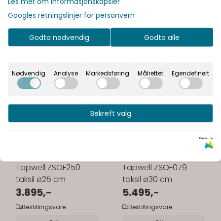
Les mer om informasjonskapsler
Googles retningslinjer for personvern
Godta nødvendig
Godta alle
Nødvendig
Analyse
Markedsføring
Målrettet
Egendefinert
Bekreft valg
Drevet av
Tapwell ZSOF250
Tapwell ZSOF079
taksil ø25 cm
taksil ø30 cm
3.895,-
5.495,-
Bestillingsvare
Bestillingsvare