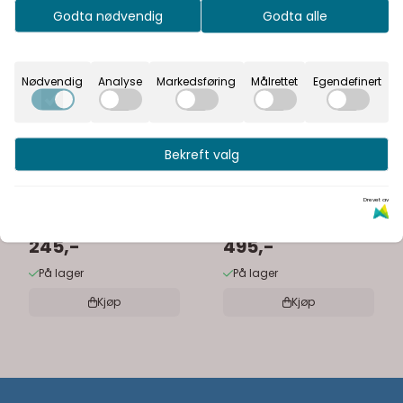
Godta nødvendig
Godta alle
Nødvendig
Analyse
Markedsføring
Målrettet
Egendefinert
Bekreft valg
Tapwell ZFLO001
Tapwell XSUP020
Drevet av
dusjslange
veggbrakett
245,-
495,-
På lager
På lager
Kjøp
Kjøp