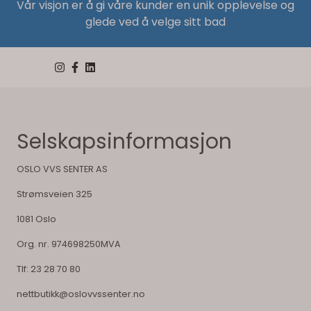
Vår visjon er å gi våre kunder en unik opplevelse og
glede ved å velge sitt bad
Selskapsinformasjon
OSLO VVS SENTER AS
Strømsveien 325
1081 Oslo
Org. nr. 974698250MVA
Tlf:
23 28 70 80
nettbutikk@oslovvssenter.no