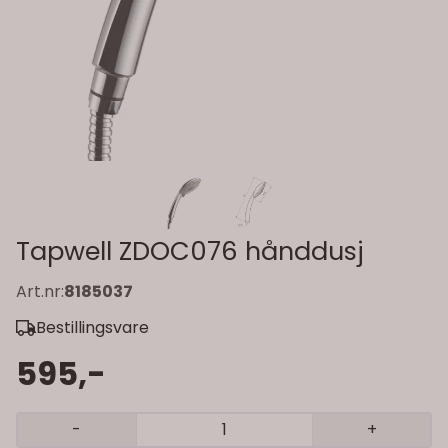
Tapwell ZDOC076 hånddusj
Art.nr:
8185037
Bestillingsvare
595,-
-
+