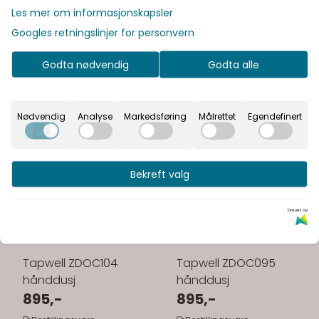
Les mer om informasjonskapsler
Googles retningslinjer for personvern
Godta nødvendig
Godta alle
Nødvendig
Analyse
Markedsføring
Målrettet
Egendefinert
Bekreft valg
Drevet av
Tapwell ZDOC104
Tapwell ZDOC095
hånddusj
hånddusj
895,-
895,-