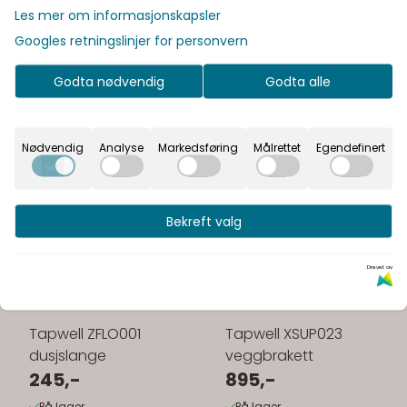
Les mer om informasjonskapsler
Googles retningslinjer for personvern
Godta nødvendig
Godta alle
Nødvendig
Analyse
Markedsføring
Målrettet
Egendefinert
Bekreft valg
Drevet av
Tapwell ZFLO001
Tapwell XSUP023
dusjslange
veggbrakett
245,-
895,-
På lager
På lager