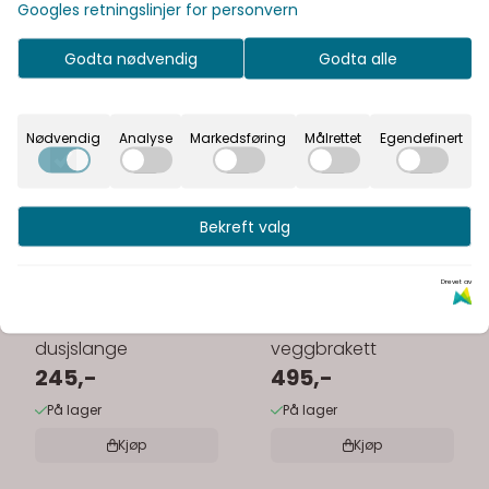
Googles retningslinjer for personvern
Godta nødvendig
Godta alle
Nødvendig
Analyse
Markedsføring
Målrettet
Egendefinert
Bekreft valg
Drevet av
Tapwell ZFLO001
Tapwell XSUP020
dusjslange
veggbrakett
245,-
495,-
På lager
På lager
Kjøp
Kjøp