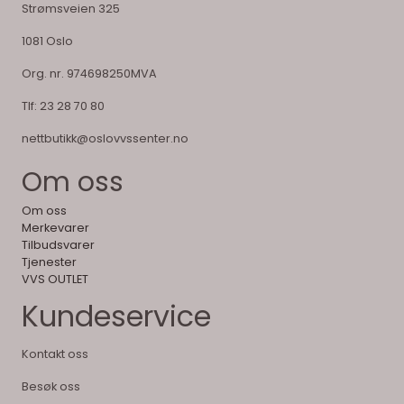
Strømsveien 325
1081 Oslo
Org. nr. 974698250MVA
Tlf:
23 28 70 80
nettbutikk@oslovvssenter.no
Om oss
Om oss
Merkevarer
Tilbudsvarer
Tjenester
VVS OUTLET
Kundeservice
Kontakt oss
Besøk oss