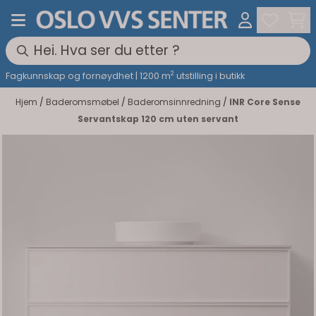
Hopp til innhold
2
Fagkunnskap og fornøydhet | 1200 m
utstilling i butikk
Hjem
/
Baderomsmøbel
/
Baderomsinnredning
/
INR Core Sense
Servantskap 120 cm uten servant