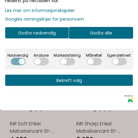
nederst på nettsiden vår.
Les mer om informasjonskapsler
Googles retningslinjer for personvern
Godta nødvendig
Godta alle
Nødvendig
Analyse
Markedsføring
Målrettet
Egendefinert
Bekreft valg
Drevet av
INR Soft Enkel
INR Sharp Enkel
Møbelservant 61-
Møbelservant 61-