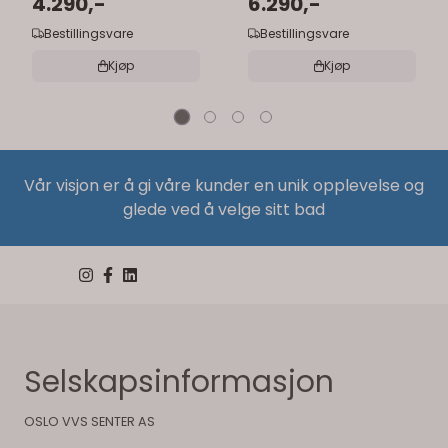
121 cm
4.290,-
121 cm
6.290,-
Bestillingsvare
Bestillingsvare
Kjøp
Kjøp
Vår visjon er å gi våre kunder en unik opplevelse og
glede ved å velge sitt bad
Selskapsinformasjon
OSLO VVS SENTER AS