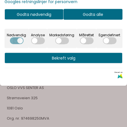
Googles retningslinjer for personvern
Godta nødvendig
Godta alle
Vår visjon er å gi våre kunder en unik opplevelse og
glede ved å velge sitt bad
Nødvendig
Analyse
Markedsføring
Målrettet
Egendefinert
Bekreft valg
Selskapsinformasjon
Drevet av
OSLO VVS SENTER AS
Strømsveien 325
1081 Oslo
Org. nr. 974698250MVA