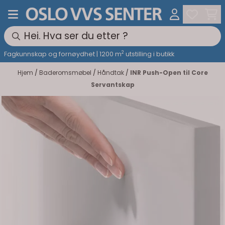
Hopp til innhold
2
Fagkunnskap og fornøydhet | 1200 m
utstilling i butikk
Hjem
/
Baderomsmøbel
/
Håndtak
/
INR Push-Open til Core
Servantskap