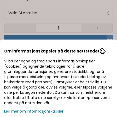
Velg Størrelse
-
+
Legg i handlekurv
Om informasjonskapsler på dette nettstedet
Trygg handel med Klarna/Vipps
Vi bruker egne og tredjeparts informasjonskapsler
Rask levering av lagervarer
(cookies) og lignende teknologier for å sikre
grunnleggende funksjoner, generere statistikk, og for å
tilpasse markedsføring og annonser (inkludert deling av
Halv pris på frakt
brukerdata med partnere). Samtykket er helt frivillig. Du
kan velge å godta alle, avvise valgfrie, eller tilpasse valgene
dine per kategori nedenfor. Du kan når som helst endre
Informasjon
eller trekke tilbake dine samtykker via lenken «personvern»
nederst på nettsiden vår.
Produsent
Les mer om informasjonskapsler