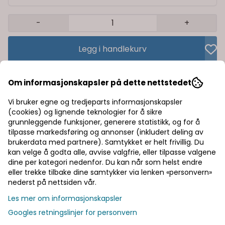
-
+
Legg i handlekurv
Trygg handel med Klarna/Vipps
Om informasjonskapsler på dette nettstedet
Rask levering av lagervarer
Vi bruker egne og tredjeparts informasjonskapsler
(cookies) og lignende teknologier for å sikre
Halv pris på frakt
grunnleggende funksjoner, generere statistikk, og for å
tilpasse markedsføring og annonser (inkludert deling av
brukerdata med partnere). Samtykket er helt frivillig. Du
kan velge å godta alle, avvise valgfrie, eller tilpasse valgene
Informasjon
dine per kategori nedenfor. Du kan når som helst endre
eller trekke tilbake dine samtykker via lenken «personvern»
Produsent
nederst på nettsiden vår.
Les mer om informasjonskapsler
Googles retningslinjer for personvern