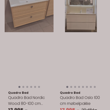
Quadro Bad
Quadro Bad
Quadro Bad Nordic
Quadro Bad Oslo 100
Wood 80-100 cm
cm møbelpakke
Servantskap - med
13.995,-
17.995,-
20.484,-