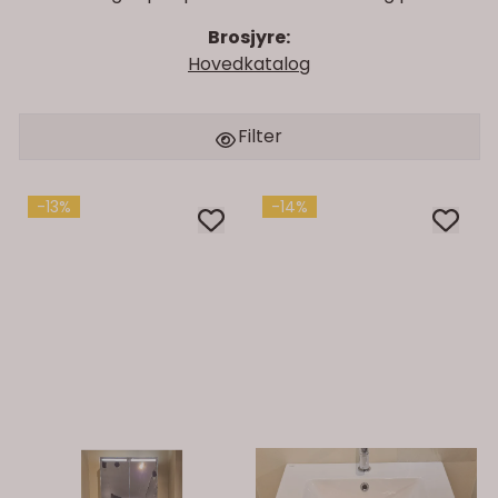
Brosjyre:
Hovedkatalog
Filter
-13%
-14%