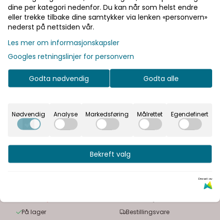
dine per kategori nedenfor. Du kan når som helst endre
eller trekke tilbake dine samtykker via lenken «personvern»
nederst på nettsiden vår.
Les mer om informasjonskapsler
Googles retningslinjer for personvern
Godta nødvendig
Godta alle
Nødvendig
Analyse
Markedsføring
Målrettet
Egendefinert
Bekreft valg
Quadro Bad
Quadro Bad
Quadro Bad Oslo 120
Quadro Bad Oslo 120
Drevet av
cm servantskap -
cm Servantskap Med
med servant
13.995,-
Cosentino Servant
38.995,-
15.644,-
På lager
Bestillingsvare