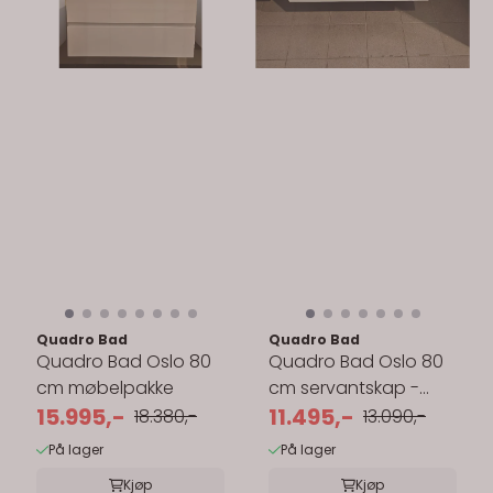
Quadro Bad
Quadro Bad
Quadro Bad Oslo 80
Quadro Bad Oslo 80
cm møbelpakke
cm servantskap -
15.995,-
med servant
11.495,-
18.380,-
13.090,-
På lager
På lager
Kjøp
Kjøp