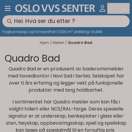
Hopp til innhold
2
Fagkunnskap og fornøydhet | 1200 m
utstilling i butikk
Hjem
/
Merker
/
Quadro Bad
Quadro Bad
Quadro Bad er en produsent av baderomsmøbler
med hovedkontor i Novi Sad i Serbia. Selskapet har
over ti års erfaring og legger vekt på funksjonelle
produkter med lang holdbarhet.
I sortimentet har Quadro møbler som kan fås i
valgfri foliert eller NCS/RAL-farge. Deres spesielle
signatur er at underskap, benkeplater i glass eller
sten, høyskap, oppbevaringsskap, speil og speilskap
kan lages på spesialmål til en fornuftig pris.