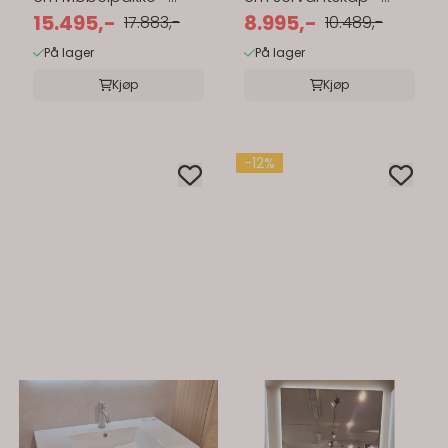
Matt Hvit
15.495,-
med servant
8.995,-
17.883,-
10.489,-
På lager
På lager
Kjøp
Kjøp
-12%