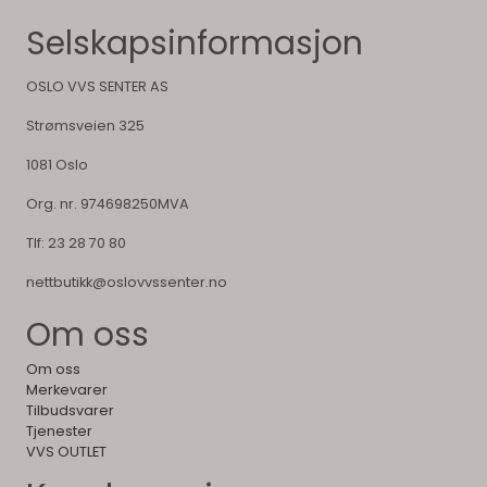
Selskapsinformasjon
OSLO VVS SENTER AS
Strømsveien 325
1081 Oslo
Org. nr. 974698250MVA
Tlf:
23 28 70 80
nettbutikk@oslovvssenter.no
Om oss
Om oss
Merkevarer
Tilbudsvarer
Tjenester
VVS OUTLET