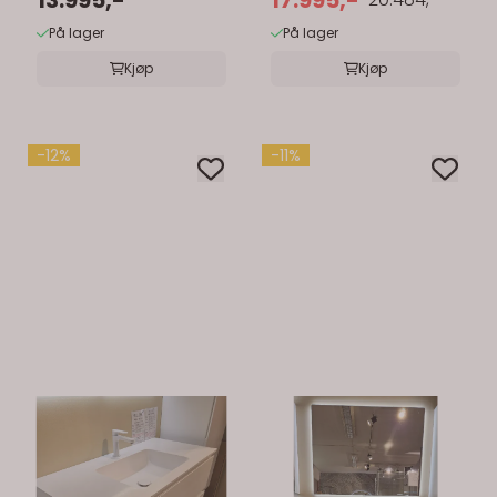
Servant
På lager
På lager
Kjøp
Kjøp
-12%
-11%