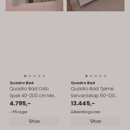
Quadro Bad
Quadro Bad
Quadro Bad Oslo
Quadro Bad Tjøme
Speil 40-200 cm Med
Servantskap 60-120
Bakbelysning
4.795,-
cm - med Servant
13.445,-
På lager
Bestillingsvare
Kjøp
Kjøp