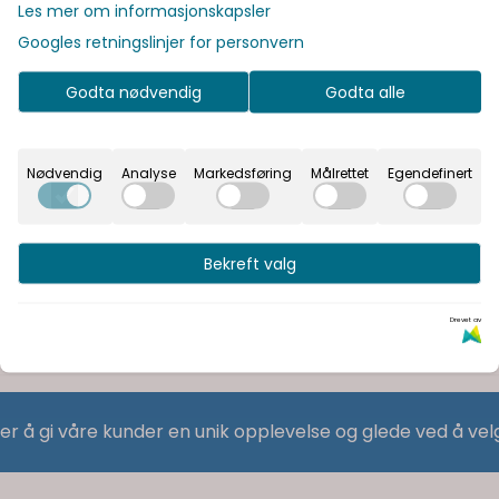
Les mer om informasjonskapsler
Googles retningslinjer for personvern
Godta nødvendig
Godta alle
Nødvendig
Analyse
Markedsføring
Målrettet
Egendefinert
Bekreft valg
Drevet av
 er å gi våre kunder en unik opplevelse og glede ved å vel