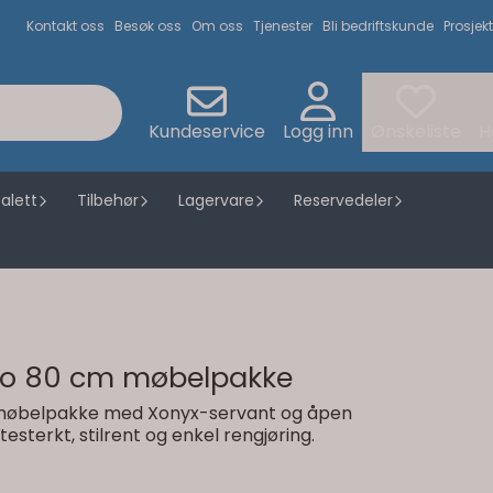
Kontakt oss
Besøk oss
Om oss
Tjenester
Bli bedriftskunde
Prosjekt
Kundeservice
Logg inn
Ønskeliste
H
alett
Tilbehør
Lagervare
Reservedeler
lo 80 cm møbelpakke
møbelpakke med Xonyx-servant og åpen
itesterkt, stilrent og enkel rengjøring.