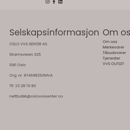
Selskapsinformasjon
Om o
Om oss
OSLO VVS SENTER AS
Merkevarer
Tilbudsvarer
Strømsveien 325
Tjenester
VVS OUTLET
1081 Oslo
Org. nr. 974698250MVA
Tlf:
23 28 70 80
nettbutikk@oslovvssenter.no