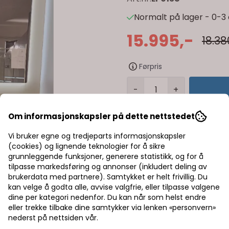
Normalt på lager - 0-3 
15.995,-
18.38
Førpris
-
+
Om informasjonskapsler på dette nettstedet
Trygg handel med Kla
Vi bruker egne og tredjeparts informasjonskapsler
Rask levering av lage
(cookies) og lignende teknologier for å sikre
grunnleggende funksjoner, generere statistikk, og for å
Halv pris på frakt
tilpasse markedsføring og annonser (inkludert deling av
brukerdata med partnere). Samtykket er helt frivillig. Du
kan velge å godta alle, avvise valgfrie, eller tilpasse valgene
dine per kategori nedenfor. Du kan når som helst endre
eller trekke tilbake dine samtykker via lenken «personvern»
nederst på nettsiden vår.