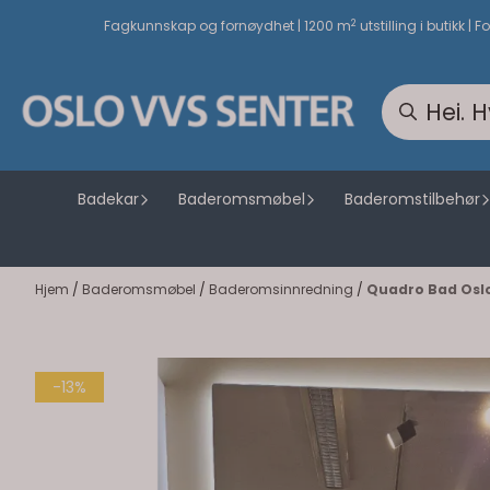
Hopp til innhold
2
Fagkunnskap og fornøydhet | 1200 m
utstilling i butikk | F
Badekar
Baderomsmøbel
Baderomstilbehør
Hjem
/
Baderomsmøbel
/
Baderomsinnredning
/
Quadro Bad Osl
-13%