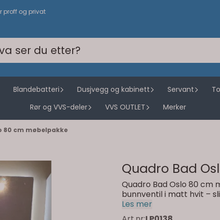
or proff og privat
Blandebatteri
Dusjvegg og kabinett
Servant
To
Rør og VVS-deler
VVS OUTLET
Merker
o 80 cm møbelpakke
Quadro Bad Os
Quadro Bad Oslo 80 cm 
bunnventil i matt hvit – sl
Les mer
Art.nr:
LP0138