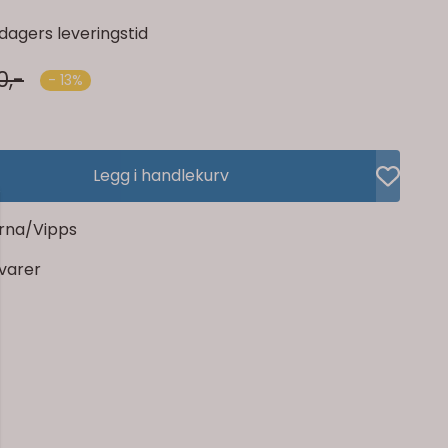
dagers leveringstid
0,-
- 13%
Legg i handlekurv
rna/Vipps
rvarer