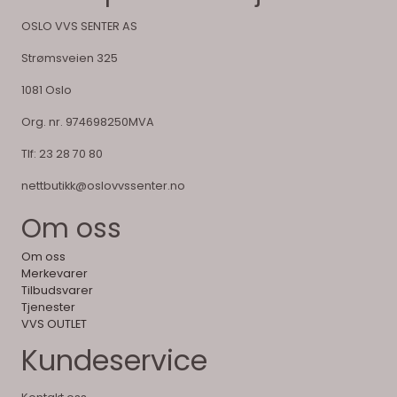
OSLO VVS SENTER AS
Strømsveien 325
1081 Oslo
Org. nr. 974698250MVA
Tlf:
23 28 70 80
nettbutikk@oslovvssenter.no
Om oss
Om oss
Merkevarer
Tilbudsvarer
Tjenester
VVS OUTLET
Kundeservice