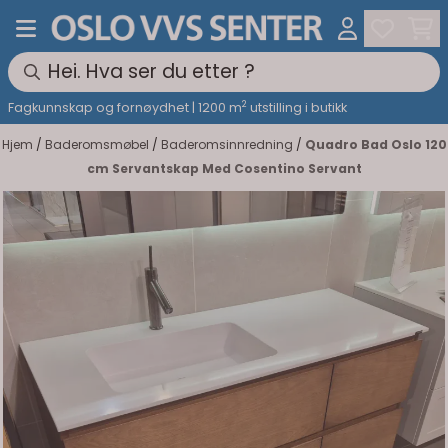
Hopp til innhold
2
Fagkunnskap og fornøydhet | 1200 m
utstilling i butikk
Hjem
/
Baderomsmøbel
/
Baderomsinnredning
/
Quadro Bad Oslo 120
cm Servantskap Med Cosentino Servant