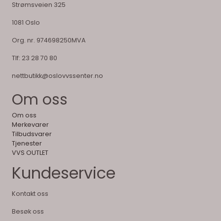
Strømsveien 325
1081 Oslo
Org. nr. 974698250MVA
Tlf:
23 28 70 80
nettbutikk@oslovvssenter.no
Om oss
Om oss
Merkevarer
Tilbudsvarer
Tjenester
VVS OUTLET
Kundeservice
Kontakt oss
Besøk oss