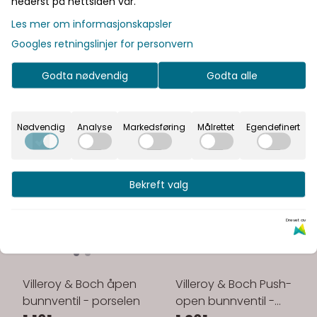
nederst på nettsiden vår.
Les mer om informasjonskapsler
Googles retningslinjer for personvern
Godta nødvendig
Godta alle
Nødvendig
Analyse
Markedsføring
Målrettet
Egendefinert
Bekreft valg
Drevet av
Villeroy & Boch åpen
Villeroy & Boch Push-
bunnventil - porselen
open bunnventil -