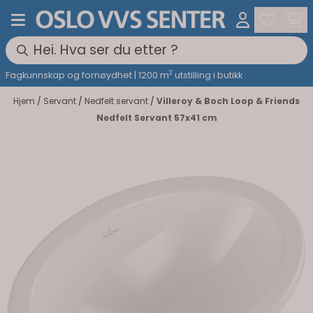
Hopp til innhold
2
Fagkunnskap og fornøydhet | 1200 m
utstilling i butikk
Hjem
/
Servant
/
Nedfelt servant
/
Villeroy & Boch Loop & Friends
Nedfelt Servant 57x41 cm