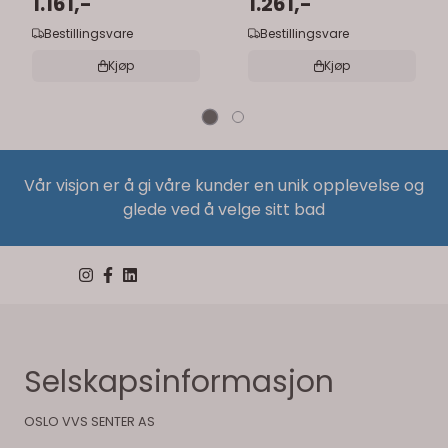
1.161,-
porselen
1.261,-
Bestillingsvare
Bestillingsvare
Kjøp
Kjøp
Vår visjon er å gi våre kunder en unik opplevelse og
glede ved å velge sitt bad
Selskapsinformasjon
OSLO VVS SENTER AS