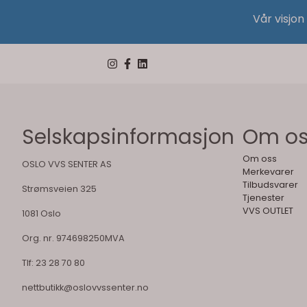
Vår visjon
Selskapsinformasjon
Om o
Om oss
OSLO VVS SENTER AS
Merkevarer
Tilbudsvarer
Strømsveien 325
Tjenester
VVS OUTLET
1081 Oslo
Org. nr. 974698250MVA
Tlf:
23 28 70 80
nettbutikk@oslovvssenter.no