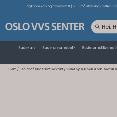
Hopp til innhold
2
Fagkunnskap og fornøydhet | 1200 m
utstilling i butikk | F
Badekar
Baderomsmøbel
Baderomstilbehør
Hjem
/
Servant
/
Underlimt servant
/
Villeroy & Boch Architectur