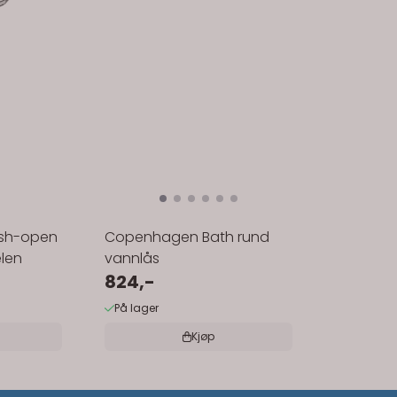
ush-open
Copenhagen Bath rund
elen
vannlås
824,-
På lager
Kjøp