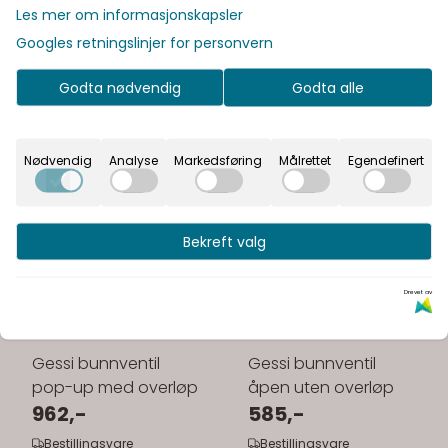
Les mer om informasjonskapsler
Googles retningslinjer for personvern
Godta nødvendig
Godta alle
Nødvendig
Analyse
Markedsføring
Målrettet
Egendefinert
Bekreft valg
Drevet av
Gessi bunnventil
Gessi bunnventil
pop-up med overløp
åpen uten overløp
962,-
585,-
Bestillingsvare
Bestillingsvare