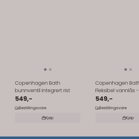
Copenhagen Bath
Copenhagen Bat
bunnventil integrert rist
Fleksibel vannlås -
549,-
membran
549,-
Bestillingsvare
Bestillingsvare
Kjøp
Kjøp