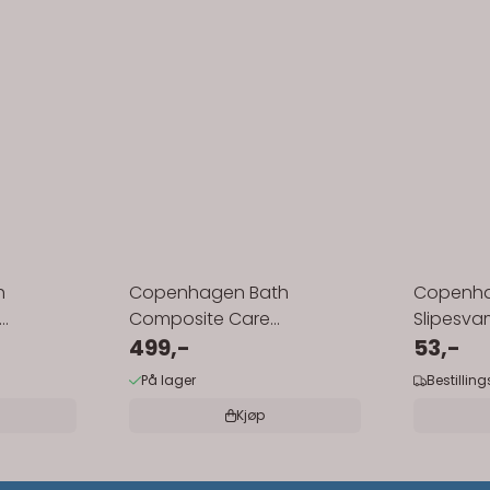
h
Copenhagen Bath
Copenha
Composite Care
Slipesvam
komposittpleie
499,-
53,-
På lager
Bestillin
Kjøp