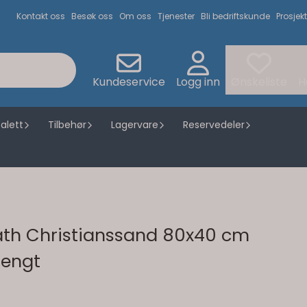
Kontakt oss
Besøk oss
Om oss
Tjenester
Bli bedriftskunde
Prosjekt
Kundeservice
Logg inn
Ønskeliste
H
alett
Tilbehør
Lagervare
Reservedeler
th Christianssand 80x40 cm
hengt