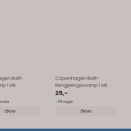
gen Bath
Copenhagen Bath
p 1 stk
Rengjøringssvamp 1 stk
25,-
gsvare
På lager
Kjøp
Kjøp