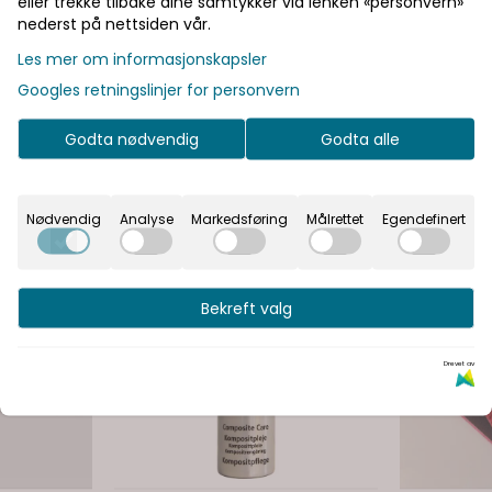
eller trekke tilbake dine samtykker via lenken «personvern»
nederst på nettsiden vår.
Les mer om informasjonskapsler
Googles retningslinjer for personvern
Godta nødvendig
Godta alle
Nødvendig
Analyse
Markedsføring
Målrettet
Egendefinert
Bekreft valg
Drevet av