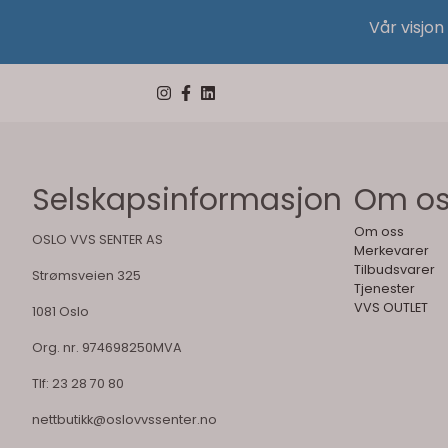
Vår visjon
Selskapsinformasjon
Om o
Om oss
OSLO VVS SENTER AS
Merkevarer
Tilbudsvarer
Strømsveien 325
Tjenester
VVS OUTLET
1081 Oslo
Org. nr. 974698250MVA
Tlf:
23 28 70 80
nettbutikk@oslovvssenter.no