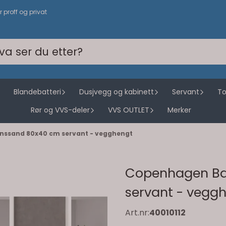
or proff og privat
Blandebatteri
Dusjvegg og kabinett
Servant
To
Rør og VVS-deler
VVS OUTLET
Merker
nssand 80x40 cm servant - vegghengt
Copenhagen Ba
servant - vegg
Art.nr:
40010112