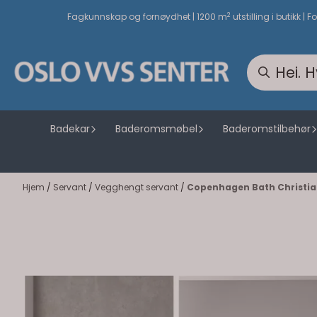
Hopp til innhold
2
Fagkunnskap og fornøydhet | 1200 m
utstilling i butikk | F
Badekar
Baderomsmøbel
Baderomstilbehør
Hjem
/
Servant
/
Vegghengt servant
/
Copenhagen Bath Christia