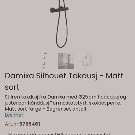
Damixa Silhouet Takdusj - Matt
sort
Stilren takdusj fra Damixa med Ø25 cm hodedusj og
justerbar hånddusj.Termostatstyrt, skoldesperre.
Matt sort farge - Begrenset antall
Les mer
Art.nr:
5795461
Normalt på lager - 0-3 dagers leveringstid