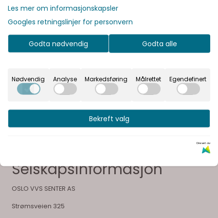
Produsent
Les mer om informasjonskapsler
Googles retningslinjer for personvern
Dokumenter
Godta nødvendig
Godta alle
Vår visjon er å gi våre kunder en unik opplevelse og
Nødvendig
Analyse
Markedsføring
Målrettet
Egendefinert
glede ved å velge sitt bad
Bekreft valg
Drevet av
Selskapsinformasjon
OSLO VVS SENTER AS
Strømsveien 325