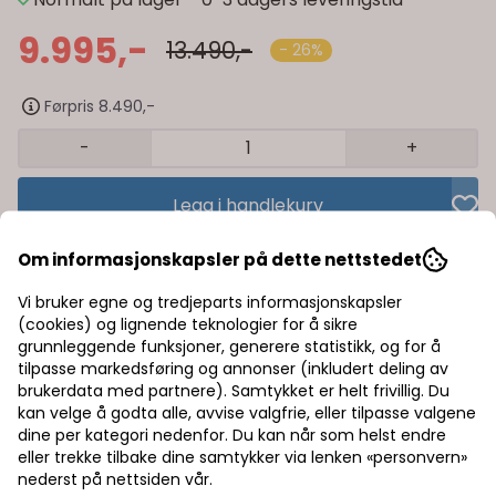
9.995,-
13.490,-
- 26%
Førpris 8.490,-
-
+
Legg i handlekurv
Om informasjonskapsler på dette nettstedet
Trygg handel med Klarna/Vipps
Vi bruker egne og tredjeparts informasjonskapsler
Rask levering av lagervarer
(cookies) og lignende teknologier for å sikre
grunnleggende funksjoner, generere statistikk, og for å
Halv pris på frakt
tilpasse markedsføring og annonser (inkludert deling av
brukerdata med partnere). Samtykket er helt frivillig. Du
kan velge å godta alle, avvise valgfrie, eller tilpasse valgene
dine per kategori nedenfor. Du kan når som helst endre
Informasjon
eller trekke tilbake dine samtykker via lenken «personvern»
nederst på nettsiden vår.