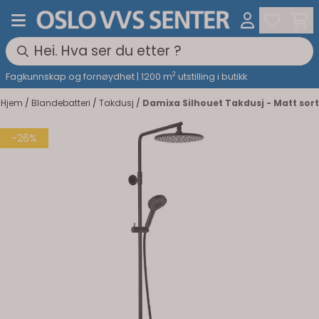
Hopp til innhold
2
Fagkunnskap og fornøydhet | 1200 m
utstilling i butikk
Hjem
/
Blandebatteri
/
Takdusj
/
Damixa Silhouet Takdusj - Matt sort
-26%