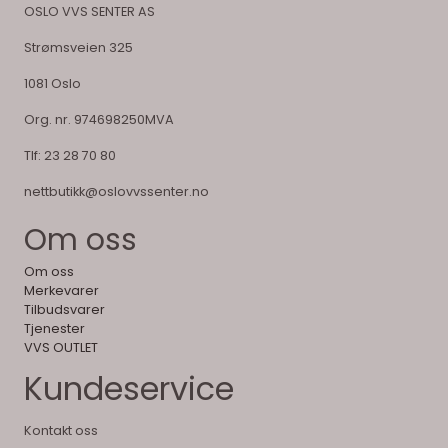
OSLO VVS SENTER AS
Strømsveien 325
1081 Oslo
Org. nr. 974698250MVA
Tlf:
23 28 70 80
nettbutikk@oslovvssenter.no
Om oss
Om oss
Merkevarer
Tilbudsvarer
Tjenester
VVS OUTLET
Kundeservice
Kontakt oss