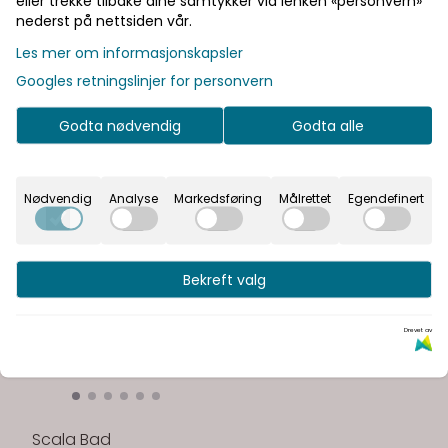
eller trekke tilbake dine samtykker via lenken «personvern»
nederst på nettsiden vår.
Les mer om informasjonskapsler
Googles retningslinjer for personvern
Godta nødvendig
Godta alle
Nødvendig
Analyse
Markedsføring
Målrettet
Egendefinert
Bekreft valg
Drevet av
Scala Bad