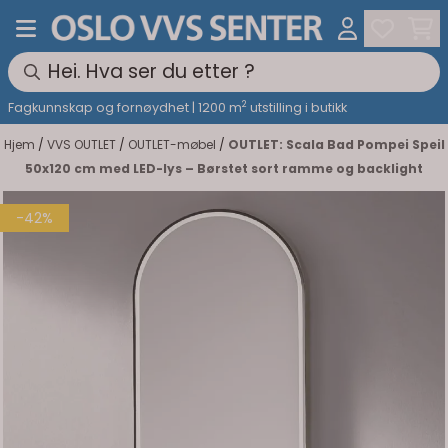
Hopp til innhold
2
Fagkunnskap og fornøydhet | 1200 m
utstilling i butikk
Hjem
/
VVS OUTLET
/
OUTLET-møbel
/
OUTLET: Scala Bad Pompei Speil
50x120 cm med LED-lys – Børstet sort ramme og backlight
-42%