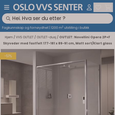
Hopp til innhold
2
Fagkunnskap og fornøydhet | 1200 m
utstilling i butikk
Hjem
/
VVS OUTLET
/
OUTLET-dusj
/
OUTLET: Novellini Opera 2P+F
Skyvedør med fastfelt 177-181 x 89-91 cm, Matt sort/Klart glass
-51%