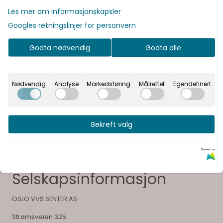
Produsent
Les mer om informasjonskapsler
Googles retningslinjer for personvern
Dokumenter
Godta nødvendig
Godta alle
Vår visjon er å gi våre kunder en unik opplevelse og
Nødvendig
Analyse
Markedsføring
Målrettet
Egendefinert
glede ved å velge sitt bad
Bekreft valg
Drevet av
Selskapsinformasjon
OSLO VVS SENTER AS
Strømsveien 325