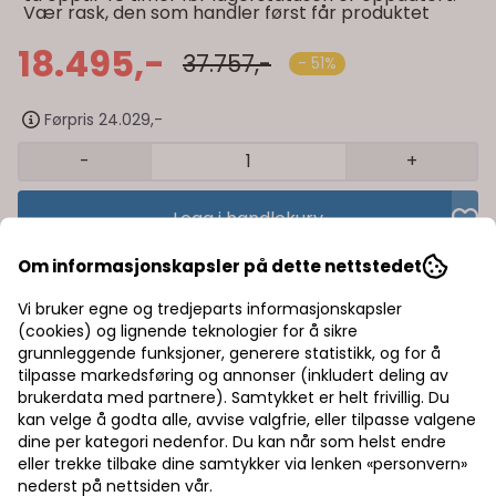
Vær rask, den som handler først får produktet
18.495,-
37.757,-
- 51%
Førpris 24.029,-
-
+
Legg i handlekurv
Om informasjonskapsler på dette nettstedet
Trygg handel med Klarna/Vipps
Vi bruker egne og tredjeparts informasjonskapsler
Rask levering av lagervarer
(cookies) og lignende teknologier for å sikre
grunnleggende funksjoner, generere statistikk, og for å
Halv pris på frakt
tilpasse markedsføring og annonser (inkludert deling av
brukerdata med partnere). Samtykket er helt frivillig. Du
kan velge å godta alle, avvise valgfrie, eller tilpasse valgene
dine per kategori nedenfor. Du kan når som helst endre
Informasjon
eller trekke tilbake dine samtykker via lenken «personvern»
nederst på nettsiden vår.