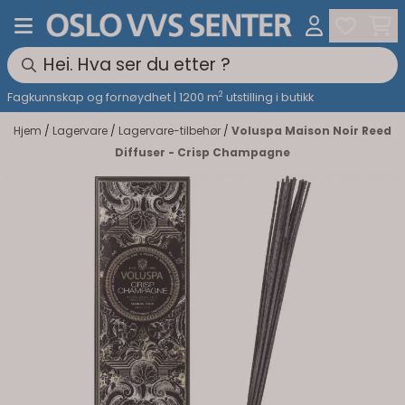
Hopp til innhold
2
Fagkunnskap og fornøydhet | 1200 m
utstilling i butikk
Hjem
/
Lagervare
/
Lagervare-tilbehør
/
Voluspa Maison Noir Reed
Diffuser - Crisp Champagne