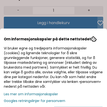
-
+
Legg i handlekurv
Trygg handel med Klarna/Vipps
Om informasjonskapsler på dette nettstedet
Rask levering av lagervarer
Vi bruker egne og tredjeparts informasjonskapsler
(cookies) og lignende teknologier for å sikre
Halv pris på frakt
grunnleggende funksjoner, generere statistikk, og for å
tilpasse markedsføring og annonser (inkludert deling av
brukerdata med partnere). Samtykket er helt frivillig. Du
kan velge å godta alle, avvise valgfrie, eller tilpasse valgene
Informasjon
dine per kategori nedenfor. Du kan når som helst endre
eller trekke tilbake dine samtykker via lenken «personvern»
Produsent
nederst på nettsiden vår.
Les mer om informasjonskapsler
Googles retningslinjer for personvern