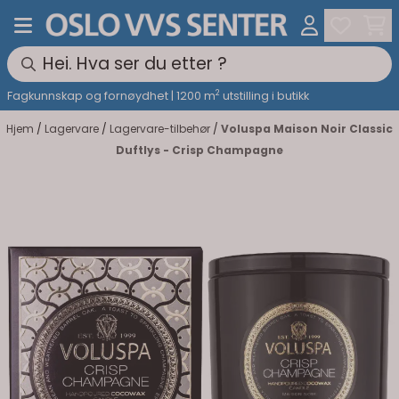
Hopp til innhold
2
Fagkunnskap og fornøydhet | 1200 m
utstilling i butikk
Hjem
/
Lagervare
/
Lagervare-tilbehør
/
Voluspa Maison Noir Classic
Duftlys - Crisp Champagne