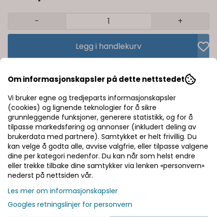
-
+
Legg i handlekurv
Trygg handel med Klarna/Vipps
Om informasjonskapsler på dette nettstedet
Rask levering av lagervarer
Vi bruker egne og tredjeparts informasjonskapsler
(cookies) og lignende teknologier for å sikre
Halv pris på frakt
grunnleggende funksjoner, generere statistikk, og for å
tilpasse markedsføring og annonser (inkludert deling av
brukerdata med partnere). Samtykket er helt frivillig. Du
kan velge å godta alle, avvise valgfrie, eller tilpasse valgene
Informasjon
dine per kategori nedenfor. Du kan når som helst endre
eller trekke tilbake dine samtykker via lenken «personvern»
Produsent
nederst på nettsiden vår.
Les mer om informasjonskapsler
Googles retningslinjer for personvern