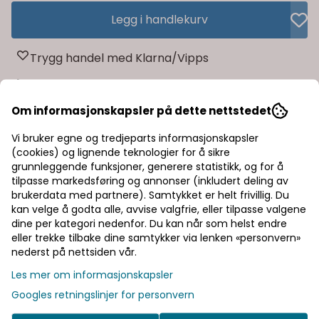
Legg i handlekurv
Trygg handel med Klarna/Vipps
Rask levering av lagervarer
Om informasjonskapsler på dette nettstedet
Halv pris på frakt
Vi bruker egne og tredjeparts informasjonskapsler
(cookies) og lignende teknologier for å sikre
grunnleggende funksjoner, generere statistikk, og for å
Informasjon
tilpasse markedsføring og annonser (inkludert deling av
brukerdata med partnere). Samtykket er helt frivillig. Du
Produsent
kan velge å godta alle, avvise valgfrie, eller tilpasse valgene
dine per kategori nedenfor. Du kan når som helst endre
eller trekke tilbake dine samtykker via lenken «personvern»
Dokumenter
nederst på nettsiden vår.
Les mer om informasjonskapsler
Googles retningslinjer for personvern
Vår visjon er å gi våre kunder en unik opplevelse og