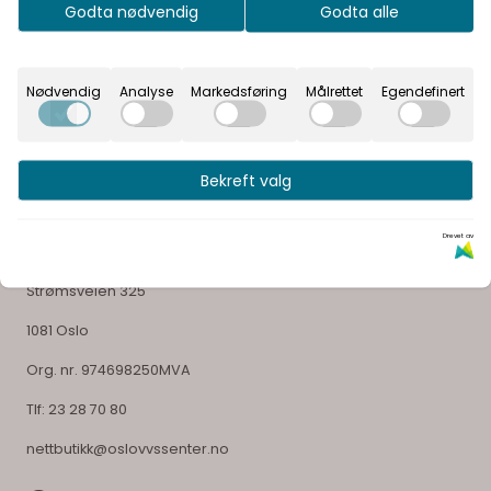
Godta nødvendig
Godta alle
glede ved å velge sitt bad
Nødvendig
Analyse
Markedsføring
Målrettet
Egendefinert
Bekreft valg
Selskapsinformasjon
Drevet av
OSLO VVS SENTER AS
Strømsveien 325
1081 Oslo
Org. nr. 974698250MVA
Tlf:
23 28 70 80
nettbutikk@oslovvssenter.no