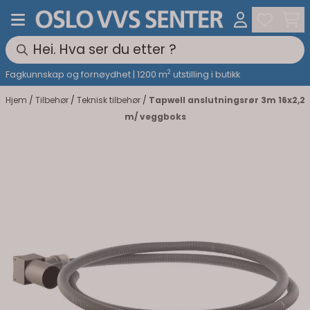
Hopp til innhold
2
Fagkunnskap og fornøydhet | 1200 m
utstilling i butikk
Hjem
/
Tilbehør
/
Teknisk tilbehør
/
Tapwell anslutningsrør 3m 16x2,2
m/ veggboks