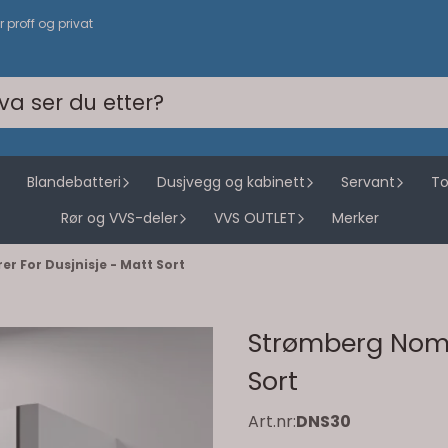
or proff og privat
Blandebatteri
Dusjvegg og kabinett
Servant
To
Rør og VVS-deler
VVS OUTLET
Merker
 For Dusjnisje - Matt Sort
Strømberg Noma 
Sort
Art.nr:
DNS30