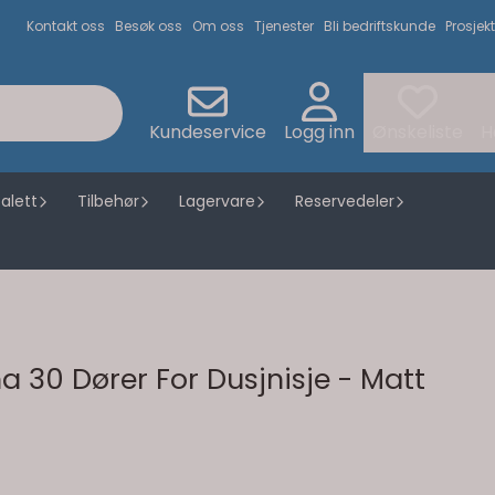
Kontakt oss
Besøk oss
Om oss
Tjenester
Bli bedriftskunde
Prosjekt
Kundeservice
Logg inn
Ønskeliste
H
alett
Tilbehør
Lagervare
Reservedeler
30 Dører For Dusjnisje - Matt