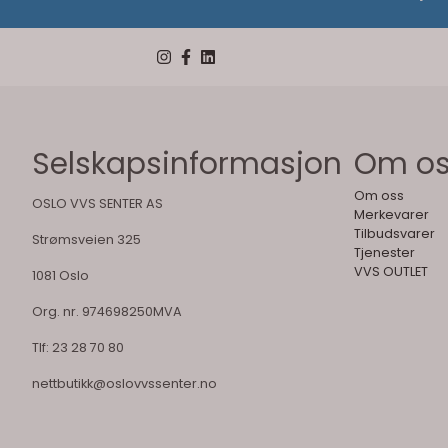
Selskapsinformasjon
Om o
Om oss
OSLO VVS SENTER AS
Merkevarer
Tilbudsvarer
Strømsveien 325
Tjenester
VVS OUTLET
1081 Oslo
Org. nr. 974698250MVA
Tlf:
23 28 70 80
nettbutikk@oslovvssenter.no