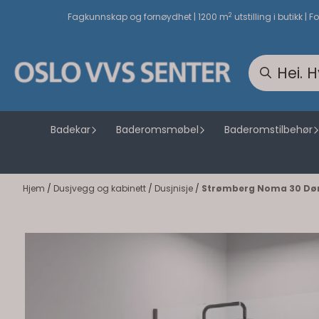
Hopp til innhold
2
Fagkunnskap og fornøydhet | 1200 m
utstilling i butikk | F
Badekar
Baderomsmøbel
Baderomstilbehør
Hjem
/
Dusjvegg og kabinett
/
Dusjnisje
/
Strømberg Noma 30 Dører