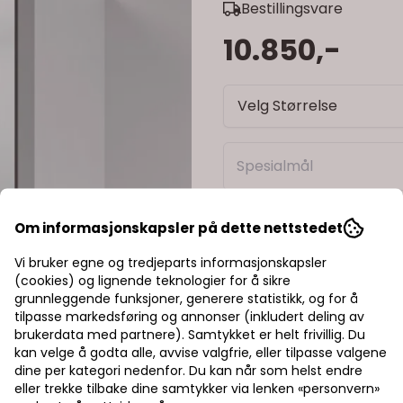
Bestillingsvare
10.850,-
Velg Størrelse
Om informasjonskapsler på dette nettstedet
-
+
Vi bruker egne og tredjeparts informasjonskapsler
(cookies) og lignende teknologier for å sikre
Trygg handel med Kla
grunnleggende funksjoner, generere statistikk, og for å
tilpasse markedsføring og annonser (inkludert deling av
Rask levering av lage
brukerdata med partnere). Samtykket er helt frivillig. Du
kan velge å godta alle, avvise valgfrie, eller tilpasse valgene
Halv pris på frakt
dine per kategori nedenfor. Du kan når som helst endre
eller trekke tilbake dine samtykker via lenken «personvern»