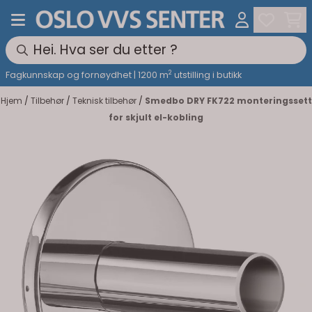
Hopp til innhold
2
Fagkunnskap og fornøydhet | 1200 m
utstilling i butikk
Hjem
/
Tilbehør
/
Teknisk tilbehør
/
Smedbo DRY FK722 monteringssett
for skjult el-kobling