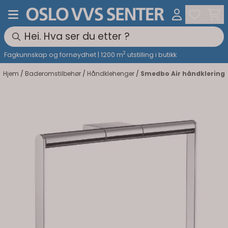
Hopp til innhold
2
Fagkunnskap og fornøydhet | 1200 m
utstilling i butikk
Hjem
/
Baderomstilbehør
/
Håndklehenger
/
Smedbo Air håndklering