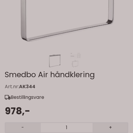
Smedbo Air håndklering
Art.nr:
AK344
Bestillingsvare
978,-
-
+