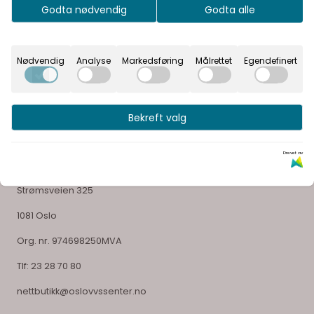
Godta nødvendig
Godta alle
glede ved å velge sitt bad
Nødvendig
Analyse
Markedsføring
Målrettet
Egendefinert
Bekreft valg
Selskapsinformasjon
Drevet av
OSLO VVS SENTER AS
Strømsveien 325
1081 Oslo
Org. nr. 974698250MVA
Tlf:
23 28 70 80
nettbutikk@oslovvssenter.no