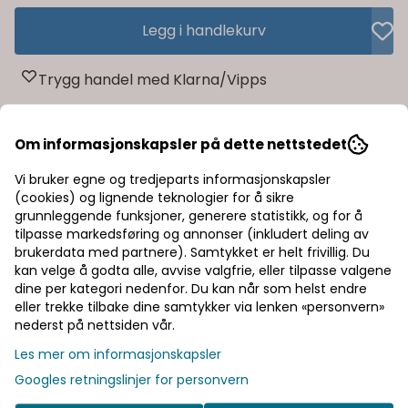
Legg i handlekurv
Trygg handel med Klarna/Vipps
Rask levering av lagervarer
Om informasjonskapsler på dette nettstedet
Halv pris på frakt
Vi bruker egne og tredjeparts informasjonskapsler
(cookies) og lignende teknologier for å sikre
grunnleggende funksjoner, generere statistikk, og for å
Informasjon
tilpasse markedsføring og annonser (inkludert deling av
brukerdata med partnere). Samtykket er helt frivillig. Du
Produsent
kan velge å godta alle, avvise valgfrie, eller tilpasse valgene
dine per kategori nedenfor. Du kan når som helst endre
eller trekke tilbake dine samtykker via lenken «personvern»
Dokumenter
nederst på nettsiden vår.
Les mer om informasjonskapsler
Googles retningslinjer for personvern
Vår visjon er å gi våre kunder en unik opplevelse og