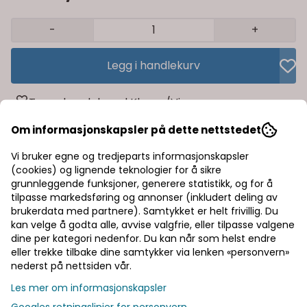
-
+
Legg i handlekurv
Trygg handel med Klarna/Vipps
Rask levering av lagervarer
Om informasjonskapsler på dette nettstedet
Vi bruker egne og tredjeparts informasjonskapsler
Halv pris på frakt
(cookies) og lignende teknologier for å sikre
grunnleggende funksjoner, generere statistikk, og for å
tilpasse markedsføring og annonser (inkludert deling av
Informasjon
brukerdata med partnere). Samtykket er helt frivillig. Du
kan velge å godta alle, avvise valgfrie, eller tilpasse valgene
dine per kategori nedenfor. Du kan når som helst endre
Produsent
eller trekke tilbake dine samtykker via lenken «personvern»
nederst på nettsiden vår.
Dokumenter
Les mer om informasjonskapsler
Googles retningslinjer for personvern