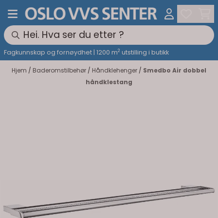
Hopp til innhold
2
Fagkunnskap og fornøydhet | 1200 m
utstilling i butikk
Hjem
/
Baderomstilbehør
/
Håndklehenger
/
Smedbo Air dobbel
håndklestang