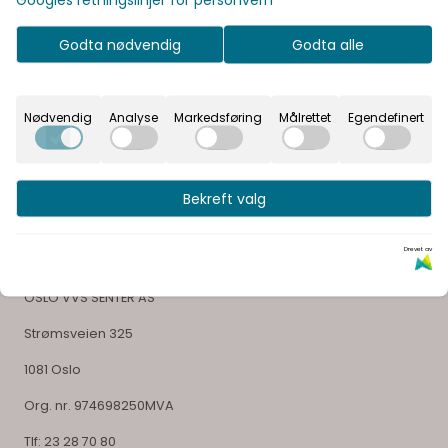
Godta nødvendig
Godta alle
Vår visjon er å gi våre kunder en unik opplevelse og
glede ved å velge sitt bad
Nødvendig
Analyse
Markedsføring
Målrettet
Egendefinert
Bekreft valg
Selskapsinformasjon
Drevet av
OSLO VVS SENTER AS
Strømsveien 325
1081 Oslo
Org. nr. 974698250MVA
Tlf:
23 28 70 80