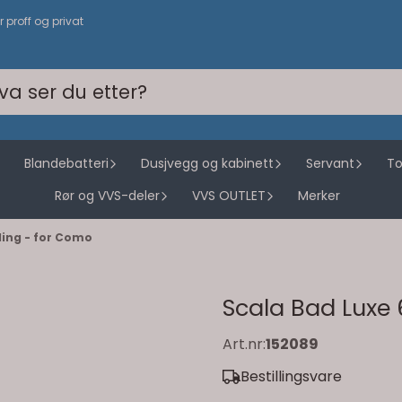
or proff og privat
Blandebatteri
Dusjvegg og kabinett
Servant
To
Rør og VVS-deler
VVS OUTLET
Merker
ling - for Como
Scala Bad Luxe 
Art.nr:
152089
Bestillingsvare