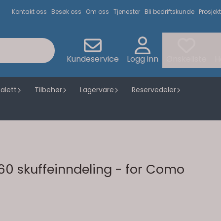
Kontakt oss
Besøk oss
Om oss
Tjenester
Bli bedriftskunde
Prosjekt
Kundeservice
Logg inn
Ønskeliste
H
alett
Tilbehør
Lagervare
Reservedeler
60 skuffeinndeling - for Como