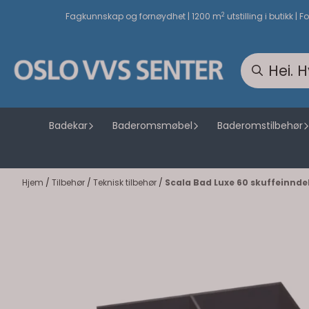
Hopp til innhold
2
Fagkunnskap og fornøydhet | 1200 m
utstilling i butikk | F
Badekar
Baderomsmøbel
Baderomstilbehør
Hjem
/
Tilbehør
/
Teknisk tilbehør
/
Scala Bad Luxe 60 skuffeinnde