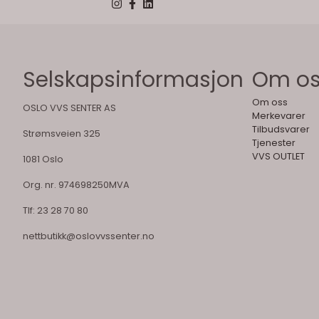
Selskapsinformasjon
Om o
Om oss
OSLO VVS SENTER AS
Merkevarer
Tilbudsvarer
Strømsveien 325
Tjenester
VVS OUTLET
1081 Oslo
Org. nr. 974698250MVA
Tlf:
23 28 70 80
nettbutikk@oslovvssenter.no