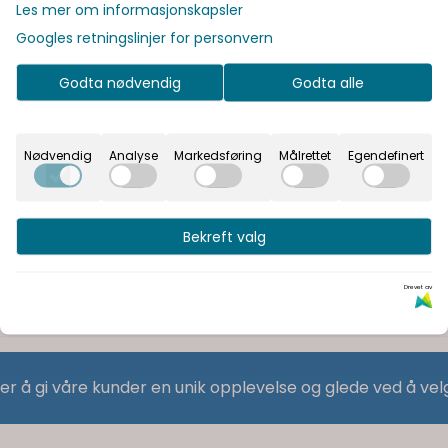
Les mer om informasjonskapsler
Googles retningslinjer for personvern
Godta nødvendig
Godta alle
Nødvendig
Analyse
Markedsføring
Målrettet
Egendefinert
Bekreft valg
Drevet av
 er å gi våre kunder en unik opplevelse og glede ved å vel