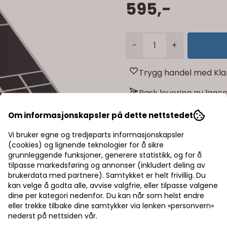
595,-
-
+
Trygg handel med Kla
Rask levering av lage
Halv pris på frakt
Om informasjonskapsler på dette nettstedet
Vi bruker egne og tredjeparts informasjonskapsler
(cookies) og lignende teknologier for å sikre
grunnleggende funksjoner, generere statistikk, og for å
tilpasse markedsføring og annonser (inkludert deling av
brukerdata med partnere). Samtykket er helt frivillig. Du
kan velge å godta alle, avvise valgfrie, eller tilpasse valgene
dine per kategori nedenfor. Du kan når som helst endre
eller trekke tilbake dine samtykker via lenken «personvern»
nederst på nettsiden vår.