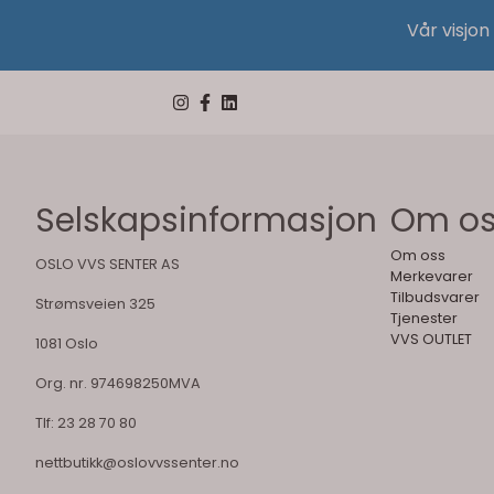
Vår visjon
Selskapsinformasjon
Om o
Om oss
OSLO VVS SENTER AS
Merkevarer
Tilbudsvarer
Strømsveien 325
Tjenester
VVS OUTLET
1081 Oslo
Org. nr. 974698250MVA
Tlf:
23 28 70 80
nettbutikk@oslovvssenter.no