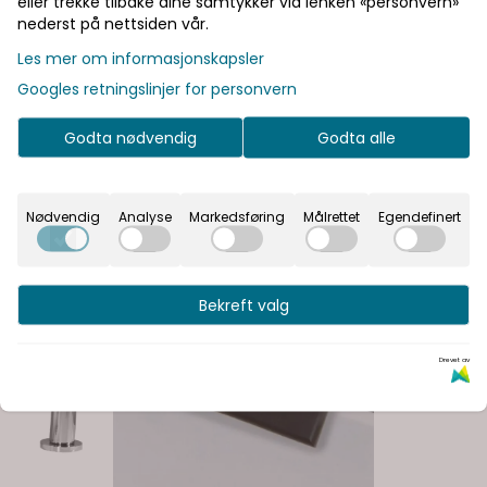
eller trekke tilbake dine samtykker via lenken «personvern»
nederst på nettsiden vår.
Les mer om informasjonskapsler
Googles retningslinjer for personvern
Godta nødvendig
Godta alle
Nødvendig
Analyse
Markedsføring
Målrettet
Egendefinert
Bekreft valg
Drevet av