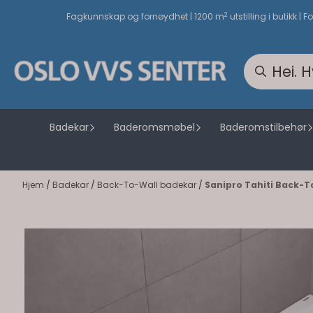
Hopp til innhold
2
Fagkunnskap og fornøydhet | 1200 m
utstilling i butikk | F
Badekar
Baderomsmøbel
Baderomstilbehør
Hjem
/
Badekar
/
Back-To-Wall badekar
/
Sanipro Tahiti Back-T