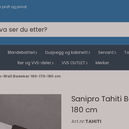
or proff og privat
Blandebatteri
Dusjvegg og kabinett
Servant
To
Rør og VVS-deler
VVS OUTLET
Merker
o-Wall Badekar 160-170-180 cm
Sanipro Tahiti 
180 cm
Art.nr:
TAHITI