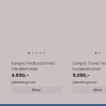
Sanipro Padboard med
Sanipro Tower Te
håndkleholder
badekarbatteri
4.690,-
9.090,-
Bestillingsvare
Bestillingsvare
Kjøp
Kjøp