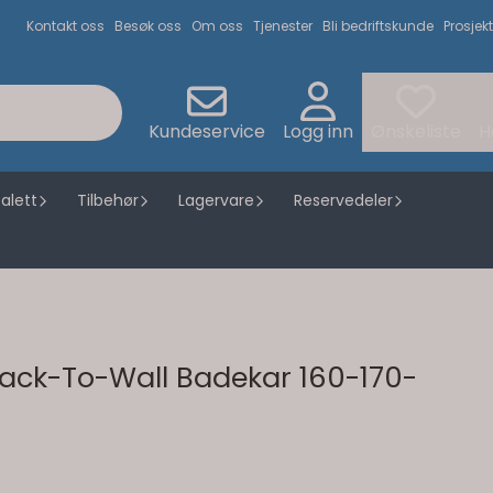
Kontakt oss
Besøk oss
Om oss
Tjenester
Bli bedriftskunde
Prosjekt
Kundeservice
Logg inn
Ønskeliste
H
alett
Tilbehør
Lagervare
Reservedeler
Back-To-Wall Badekar 160-170-