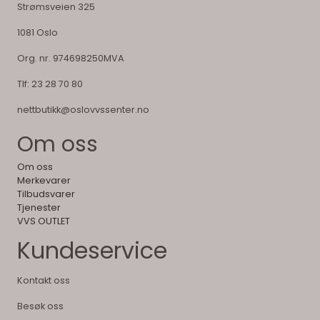
Strømsveien 325
1081 Oslo
Org. nr. 974698250MVA
Tlf:
23 28 70 80
nettbutikk@oslovvssenter.no
Om oss
Om oss
Merkevarer
Tilbudsvarer
Tjenester
VVS OUTLET
Kundeservice
Kontakt oss
Besøk oss