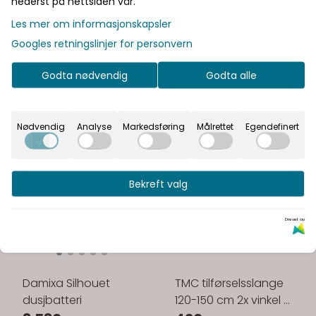
nederst på nettsiden vår.
Les mer om informasjonskapsler
Googles retningslinjer for personvern
Godta nødvendig
Godta alle
Nødvendig
Analyse
Markedsføring
Målrettet
Egendefinert
Bekreft valg
Drevet av
Damixa Silhouet
TMC tilførselsslange
dusjbatteri
120-150 cm 2x vinkel (1