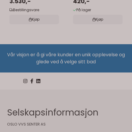
3.530,-
stk)
420,-
Bestillingsvare
På lager
Kjøp
Kjøp
Vår visjon er å gi våre kunder en unik opplevelse og
glede ved å velge sitt bad
Selskapsinformasjon
OSLO VVS SENTER AS