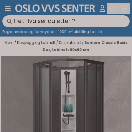
Hopp til innhold
2
Fagkunnskap og fornøydhet | 1200 m
utstilling i butikk
Hjem
/
Dusjvegg og kabinett
/
Dusjkabinett
/
Sanipro Classic Basic
Dusjkabinett 90x90 cm