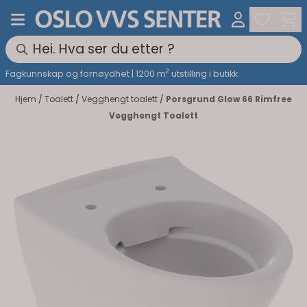
Hopp til innhold
2
Fagkunnskap og fornøydhet | 1200 m
utstilling i butikk
Hjem
/
Toalett
/
Vegghengt toalett
/
Porsgrund Glow 66 Rimfree
Vegghengt Toalett