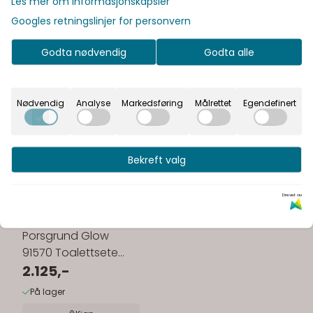
Les mer om informasjonskapsler
Googles retningslinjer for personvern
Godta nødvendig
Godta alle
Nødvendig
Analyse
Markedsføring
Målrettet
Egendefinert
Bekreft valg
Drevet av
Porsgrund Glow
91570 Toalettsete
Hvit
2.125,-
På lager