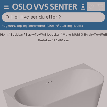
Hopp til innhold
2
Fagkunnskap og fornøydhet | 1200 m
utstilling i butikk
Hjem
/
Badekar
/
Back-To-Wall badekar
/
Mora MARE X Back-To-Wall
Badekar 170x80 cm