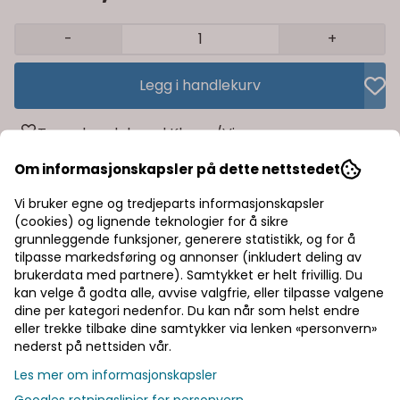
-
+
Legg i handlekurv
Trygg handel med Klarna/Vipps
Rask levering av lagervarer
Om informasjonskapsler på dette nettstedet
Vi bruker egne og tredjeparts informasjonskapsler
Halv pris på frakt
(cookies) og lignende teknologier for å sikre
grunnleggende funksjoner, generere statistikk, og for å
tilpasse markedsføring og annonser (inkludert deling av
Informasjon
brukerdata med partnere). Samtykket er helt frivillig. Du
kan velge å godta alle, avvise valgfrie, eller tilpasse valgene
dine per kategori nedenfor. Du kan når som helst endre
Produsent
eller trekke tilbake dine samtykker via lenken «personvern»
nederst på nettsiden vår.
Dokumenter
Les mer om informasjonskapsler
Googles retningslinjer for personvern