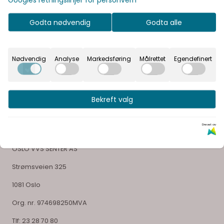
Godta nødvendig
Godta alle
Vår visjon er å gi våre kunder en unik opplevelse og
glede ved å velge sitt bad
Nødvendig
Analyse
Markedsføring
Målrettet
Egendefinert
Bekreft valg
Selskapsinformasjon
Drevet av
OSLO VVS SENTER AS
Strømsveien 325
1081 Oslo
Org. nr. 974698250MVA
Tlf:
23 28 70 80