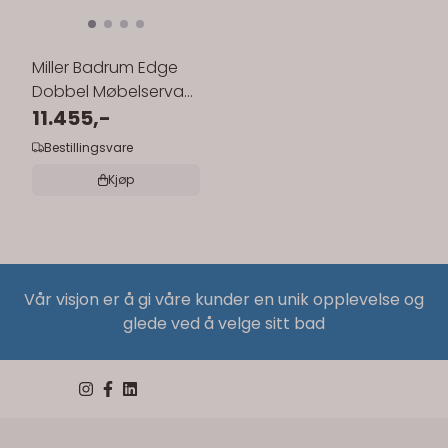
Miller Badrum Edge
Dobbel Møbelservant
121x46 cm
11.455,-
Bestillingsvare
Kjøp
Vår visjon er å gi våre kunder en unik opplevelse og
glede ved å velge sitt bad