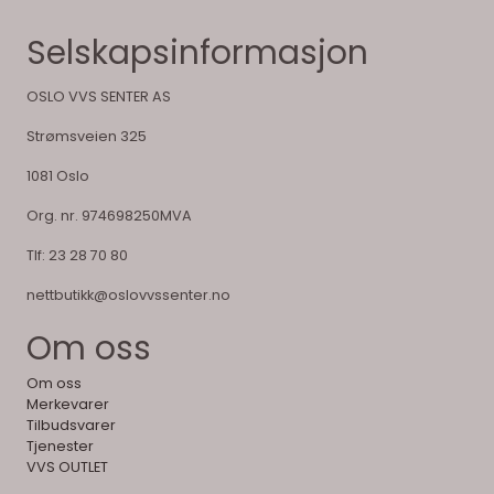
Selskapsinformasjon
OSLO VVS SENTER AS
Strømsveien 325
1081 Oslo
Org. nr. 974698250MVA
Tlf:
23 28 70 80
nettbutikk@oslovvssenter.no
Om oss
Om oss
Merkevarer
Tilbudsvarer
Tjenester
VVS OUTLET