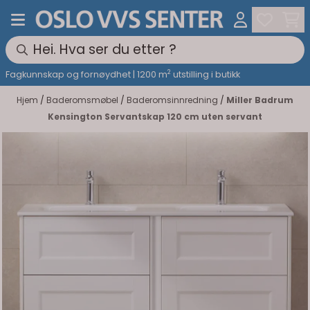
Hopp til innhold
2
Fagkunnskap og fornøydhet | 1200 m
utstilling i butikk
Hjem
/
Baderomsmøbel
/
Baderomsinnredning
/
Miller Badrum
Kensington Servantskap 120 cm uten servant