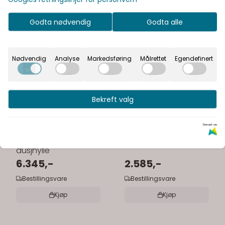
Godta nødvendig
Godta alle
Nødvendig
Analyse
Markedsføring
Målrettet
Egendefinert
Bekreft valg
Drevet av
Macro Hide Tile
Macro Hide dusjhylle
dusjhylle
6.345,-
2.585,-
Bestillingsvare
Bestillingsvare
Kjøp
Kjøp