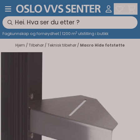
Hopp til innhold
2
Fagkunnskap og fornøydhet | 1200 m
utstilling i butikk
Hjem
/
Tilbehør
/
Teknisk tilbehør
/
Macro Hide fotstøtte