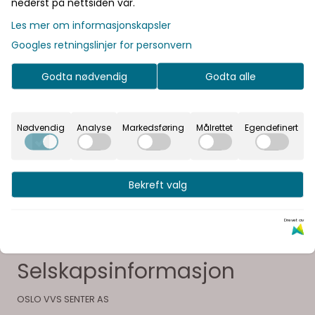
nederst på nettsiden vår.
Les mer om informasjonskapsler
Produsent
Googles retningslinjer for personvern
Dokumenter
Godta nødvendig
Godta alle
Nødvendig
Analyse
Markedsføring
Målrettet
Egendefinert
Vår visjon er å gi våre kunder en unik opplevelse og
glede ved å velge sitt bad
Bekreft valg
Drevet av
Selskapsinformasjon
OSLO VVS SENTER AS