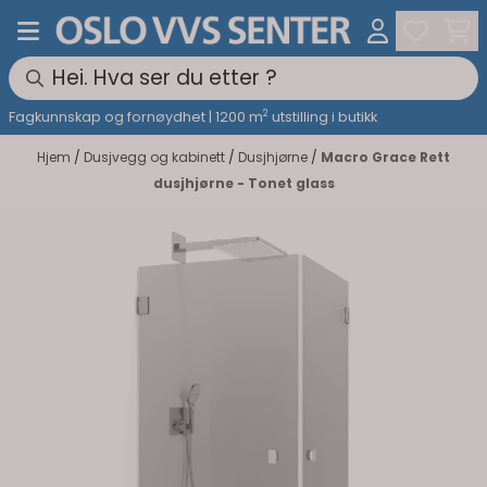
Hopp til innhold
2
Fagkunnskap og fornøydhet | 1200 m
utstilling i butikk
Hjem
/
Dusjvegg og kabinett
/
Dusjhjørne
/
Macro Grace Rett
dusjhjørne - Tonet glass