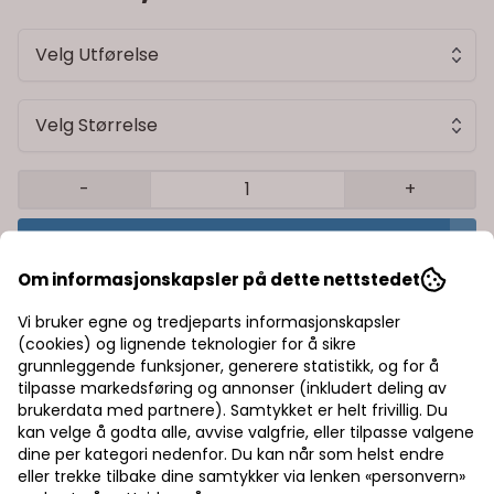
Velg Utførelse
Velg Størrelse
-
+
Legg i handlekurv
Om informasjonskapsler på dette nettstedet
Trygg handel med Klarna/Vipps
Vi bruker egne og tredjeparts informasjonskapsler
(cookies) og lignende teknologier for å sikre
Rask levering av lagervarer
grunnleggende funksjoner, generere statistikk, og for å
tilpasse markedsføring og annonser (inkludert deling av
Halv pris på frakt
brukerdata med partnere). Samtykket er helt frivillig. Du
kan velge å godta alle, avvise valgfrie, eller tilpasse valgene
dine per kategori nedenfor. Du kan når som helst endre
eller trekke tilbake dine samtykker via lenken «personvern»
Informasjon