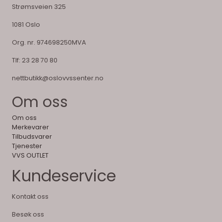
Strømsveien 325
1081 Oslo
Org. nr. 974698250MVA
Tlf:
23 28 70 80
nettbutikk@oslovvssenter.no
Om oss
Om oss
Merkevarer
Tilbudsvarer
Tjenester
VVS OUTLET
Kundeservice
Kontakt oss
Besøk oss